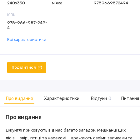
240х330
м'яка
9789669872494
ISBN
978-966-987-249-
4
Всі характеристики
Поділитися
Про видання
Характеристики
Відгуки
0
Питання 
Про видання
Джунглі приховують від нас багато загадок. Мешканці цих
лісів — звірі, птиці та насекомі — вражають своїми звичками та