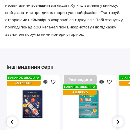
незвичайним зовнішнім виглядом. Хутчіш заглянь у книжку,
щоб дізнатися про диких тварин усе найцікавіше! Фантазуй, ​​
створюючи неймовірно яскравий світ джунглів! Тобі стануть у
пригоді понад 300 меганаліпок! Використовуй як підказку
зазначені поруч із ними номери сторінок.
Інші видання серії
ПАКУНОК ШКОЛЯРА
ПАКУНОК ШКОЛЯРА
ПАКУ
ПАКУ
Розпродано
Розпродано
єМАЛЯТКО
єМАЛЯТКО
є
є
ПАКУНОК ШКОЛЯРА
ПАКУНОК ШКОЛЯРА
єМАЛЯТКО
єМАЛЯТКО