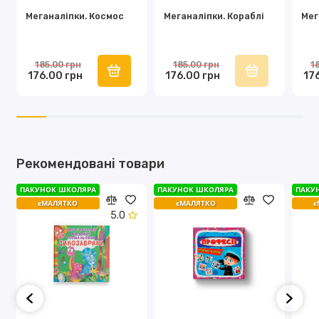
Меганаліпки. Космос
Меганаліпки. Кораблі
Мег
185.00 грн
185.00 грн
1
176.00 грн
176.00 грн
17
Рекомендовані товари
ПАКУНОК ШКОЛЯРА
ПАКУНОК ШКОЛЯРА
ПАКУ
єМАЛЯТКО
єМАЛЯТКО
є
5.0