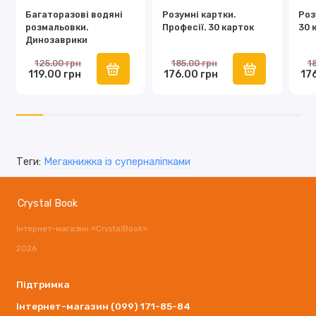
Багаторазові водяні
Розумні картки.
Роз
розмальовки.
Професії. 30 карток
30 
Динозаврики
125.00 грн
185.00 грн
1
119.00 грн
176.00 грн
17
Теги:
Мегакнижка із суперналіпками
Crystal Book
Інтернет-магазин «CrystalBook»
2026
Підтримка
Інтернет-магазин (099) 171-85-84