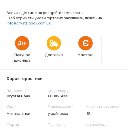
Знижка діє лише на роздрібні замовлення.
Щоб отримати умови гуртових закупівель, пишіть на
info@crystalbook.com.ua
Є
Пакунок
Доставка
Малятко
школяра
Характеристики
Видавець
Код товару:
Crystal Book
F00023055
Серія
Мова видання
Кількість сторінок
Меганаліпки
українська
18
Формат
Палітурка
Штрих-код