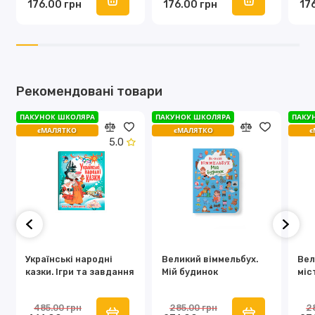
176.00 грн
176.00 грн
17
Рекомендовані товари
ПАКУНОК ШКОЛЯРА
ПАКУНОК ШКОЛЯРА
ПАКУ
єМАЛЯТКО
єМАЛЯТКО
є
5.0
Українські народні
Великий віммельбух.
Вел
казки. Ігри та завдання
Мій будинок
міс
485.00 грн
285.00 грн
2