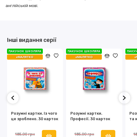
англійській мові.
Інші видання серії
ПАКУНОК ШКОЛЯРА
ПАКУНОК ШКОЛЯРА
ПАКУНОК ШКОЛЯРА
ПАКУНОК ШКОЛЯРА
ПАКУ
ПАКУ
єМАЛЯТКО
єМАЛЯТКО
єМАЛЯТКО
єМАЛЯТКО
є
є
Розумні картки. Із чого
Розумні картки.
Роз
це зроблено. 30 карток
Професії. 30 карток
та 
185.00 грн
185.00 грн
1