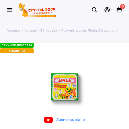
0
Головна
Картки
30 Карток
Розумні картки. Лічба. 30 карток
ПАКУНОК ШКОЛЯРА
єМАЛЯТКО
Дивитись відео