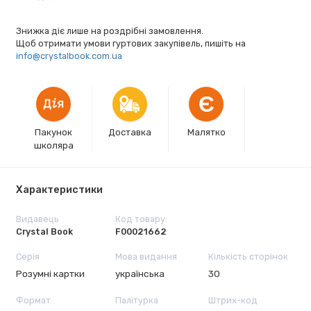
Знижка діє лише на роздрібні замовлення.
Щоб отримати умови гуртових закупівель, пишіть на
info@crystalbook.com.ua
Є
Пакунок
Доставка
Малятко
школяра
Характеристики
Видавець
Код товару:
Crystal Book
F00021662
Серія
Мова видання
Кількість сторінок
Розумні картки
українська
30
Формат
Палітурка
Штрих-код