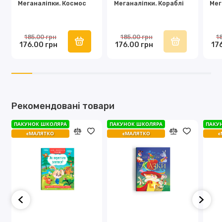
Меганаліпки. Космос
Меганаліпки. Кораблі
Мег
185.00 грн
185.00 грн
1
176.00 грн
176.00 грн
17
Рекомендовані товари
ПАКУНОК ШКОЛЯРА
ПАКУНОК ШКОЛЯРА
ПАКУ
єМАЛЯТКО
єМАЛЯТКО
є