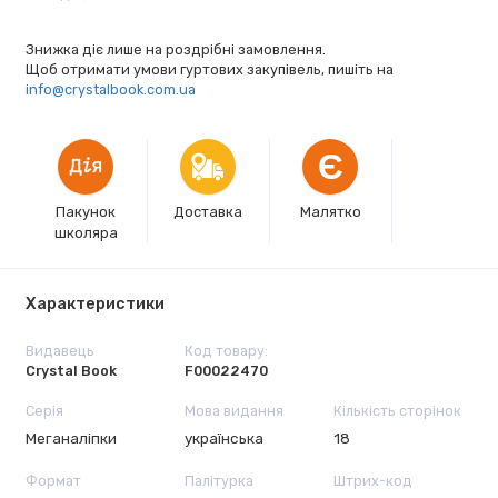
Знижка діє лише на роздрібні замовлення.
Щоб отримати умови гуртових закупівель, пишіть на
info@crystalbook.com.ua
Є
Пакунок
Доставка
Малятко
школяра
Характеристики
Видавець
Код товару:
Crystal Book
F00022470
Серія
Мова видання
Кількість сторінок
Меганаліпки
українська
18
Формат
Палітурка
Штрих-код