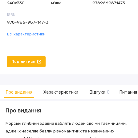
240х330
м'яка
9789669871473
ISBN
978-966-987-147-3
Всі характеристики
Поділитися
Про видання
Характеристики
Відгуки
0
Питання 
Про видання
Морські глибини здавна ваблять людей своїми таємницями,
адже їх населяє безліч різноманітних та незвичайних