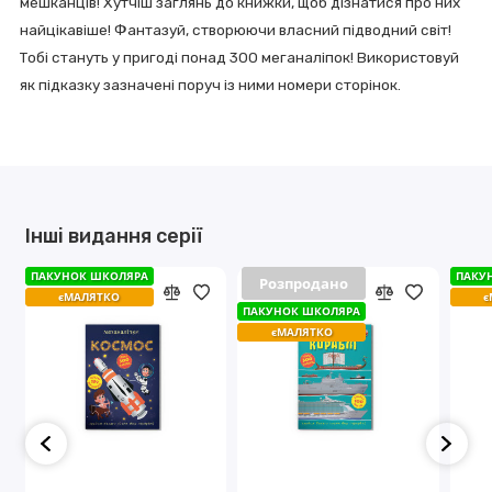
мешканців! Хутчіш заглянь до книжки, щоб дізнатися про них
найцікавіше! Фантазуй, ​​створюючи власний підводний світ!
Тобі стануть у пригоді понад 300 меганаліпок! Використовуй
як підказку зазначені поруч із ними номери сторінок.
Інші видання серії
ПАКУНОК ШКОЛЯРА
ПАКУНОК ШКОЛЯРА
ПАКУ
ПАКУ
Розпродано
Розпродано
єМАЛЯТКО
єМАЛЯТКО
є
є
ПАКУНОК ШКОЛЯРА
ПАКУНОК ШКОЛЯРА
єМАЛЯТКО
єМАЛЯТКО