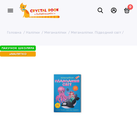
0
Головна
Наліпки
Меганаліпки
Меганаліпки. Підводний світ
ПАКУНОК ШКОЛЯРА
єМАЛЯТКО