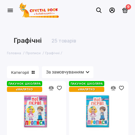
0
Багаторазові
Графічні
25 товарів
Графічні
Головна
Прописи
Графічні
Класичні
Категорії
Розмальовки+наліпки
ПАКУНОК ШКОЛЯРА
ПАКУНОК ШКОЛЯРА
єМАЛЯТКО
єМАЛЯТКО