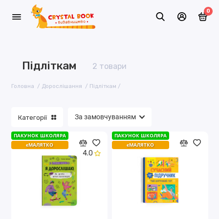
0
Емоційний інтелект
Підліткам
2 товари
Підліткам
Головна
Дорослішання
Підліткам
Правила гігієни
Категорії
Статеве виховання
ПАКУНОК ШКОЛЯРА
ПАКУНОК ШКОЛЯРА
єМАЛЯТКО
єМАЛЯТКО
4.0