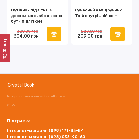
Путівник підлітка. Я
Сучасний непідручник.
дорослішаю, або як воно
Твій внутрішній світ
бути підлітком
320.00 грн
220.00 грн
304.00 грн
209.00 грн
Фільтр
Crystal Book
Інтернет-магазин «CrystalBook»
2026
Підтримка
Інтернет-магазин (099) 171-85-84
Інтернет-магазин (098) 038-90-60