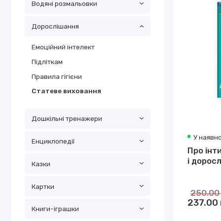
Водяні розмальовки
Дорослішання
Емоційний інтелект
Підліткам
Правила гігієни
Статеве виховання
Дошкільні тренажери
У наявно
Енциклопедії
Про інт
і дорос
Казки
Картки
250.00
237.00 
Книги-іграшки