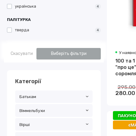
українська
4
ПАЛІТУРКА
тверда
4
У наявно
Скасувати
Виберіть фільтри
100 та 1
"про це"
соромля
доросл
Категорії
295.00
280.00
Батькам
Віммельбухи
ПАКУНО
Вірші
єМ