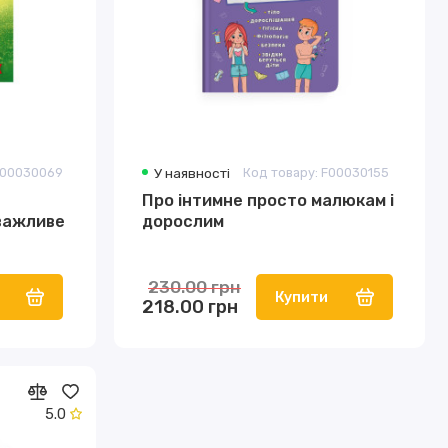
F00030069
У наявності
Код товару: F00030155
Про інтимне просто малюкам і
 важливе
дорослим
230.00 грн
Купити
218.00 грн
5.0