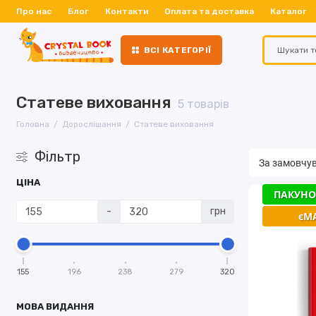
Про нас
Блог
Контакти
Оплата та доставка
Каталог
ВСІ КАТЕГОРІЇ
Статеве виховання
5 товарів
Головна
Дорослішання
Статеве виховання
Фільтр
ЦІНА
ПАКУНО
-
грн
єМ
155
196
238
279
320
МОВА ВИДАННЯ