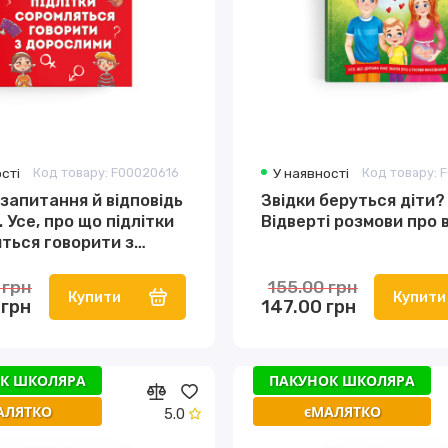
сті
Код товару: F00020616
У наявності
Код товару: 
 запитання й відповідь
Звідки беруться діти?
. Усе, про що підлітки
Відверті розмови про
ться говорити з
ими
 грн
155.00 грн
Купити
Купити
 грн
147.00 грн
К ШКОЛЯРА
ПАКУНОК ШКОЛЯРА
АЛЯТКО
єМАЛЯТКО
5.0