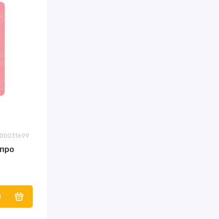
F00031699
 про
и