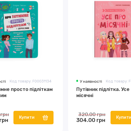
сті
Код товару: F00031134
У наявності
Код товару: 
имне просто підліткам
Путівник підлітка. Усе
лим
місячні
 грн
320.00 грн
Купити
Купит
грн
304.00 грн