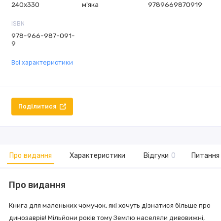
240х330
м'яка
9789669870919
ISBN
978-966-987-091-
9
Всі характеристики
Поділитися
Про видання
Характеристики
Відгуки
0
Питання 
Про видання
Книга для маленьких чомучок, які хочуть дізнатися більше про
динозаврів! Мільйони років тому Землю населяли дивовижні,