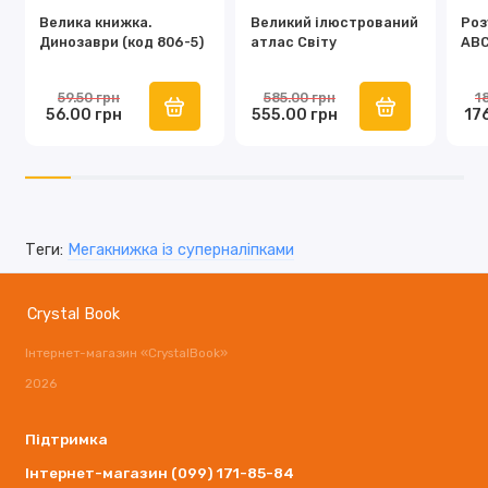
Велика книжка.
Великий ілюстрований
Роз
Динозаври (код 806-5)
атлас Світу
ABC
59.50 грн
585.00 грн
1
56.00 грн
555.00 грн
17
Теги:
Мегакнижка із суперналіпками
Crystal Book
Інтернет-магазин «CrystalBook»
2026
Підтримка
Інтернет-магазин (099) 171-85-84