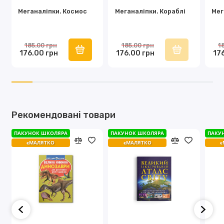
Меганаліпки. Космос
Меганаліпки. Кораблі
Мег
185.00 грн
185.00 грн
1
176.00 грн
176.00 грн
17
Рекомендовані товари
ПАКУНОК ШКОЛЯРА
ПАКУНОК ШКОЛЯРА
ПАКУ
єМАЛЯТКО
єМАЛЯТКО
є