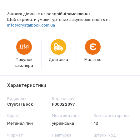
Знижка діє лише на роздрібні замовлення.
Щоб отримати умови гуртових закупівель, пишіть на
info@crystalbook.com.ua
Є
Пакунок
Доставка
Малятко
школяра
Характеристики
Видавець
Код товару:
Crystal Book
F00022097
Серія
Мова видання
Кількість сторінок
Меганаліпки
українська
18
Формат
Палітурка
Штрих-код