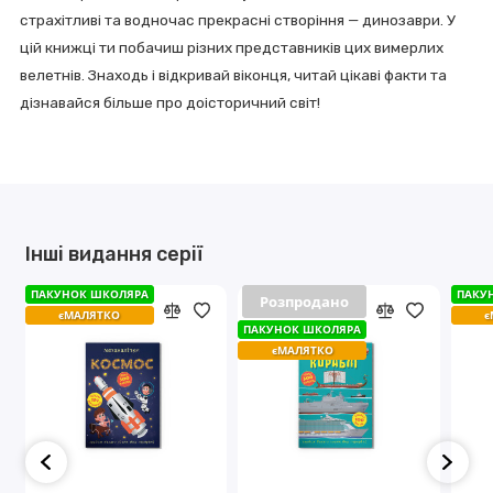
страхітливі та водночас прекрасні створіння — динозаври. У
цій книжці ти побачиш різних представників цих вимерлих
велетнів. Знаходь і відкривай віконця, читай цікаві факти та
дізнавайся більше про доісторичний світ!
Інші видання серії
ПАКУНОК ШКОЛЯРА
ПАКУНОК ШКОЛЯРА
ПАКУ
ПАКУ
Розпродано
Розпродано
єМАЛЯТКО
єМАЛЯТКО
є
є
ПАКУНОК ШКОЛЯРА
ПАКУНОК ШКОЛЯРА
єМАЛЯТКО
єМАЛЯТКО