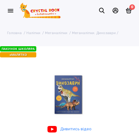
0
Головна
Наліпки
Меганаліпки
Меганаліпки. Динозаври
ПАКУНОК ШКОЛЯРА
єМАЛЯТКО
Дивитись відео