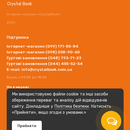
Crystal Book
Інтернет-магазин «CrystalBook»
2026
Підтримка
Інтернет-магазин (099) 171-85-84
Інтернет-магазин (098) 038-90-60
Гуртові замовлення (048) 793-71-23
Гуртові замовлення (044) 455-52-54
E-mail: info@crystalbook.com.ua
Будні, з 09.00 до 18.00
Ми в мережі
Ми використовуємо файли cookie та інші засоби
збереження переваг та аналізу дій відвідувачів
сайту. Докладніше у
Політика безпеки
. Натисніть
«Прийняти», якщо згодні з умовами.»
Прийняти