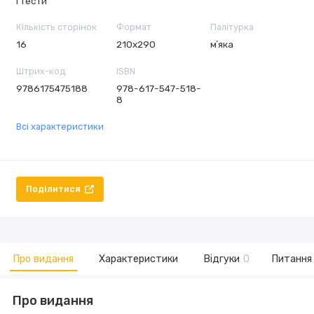
і тести
Кількість сторінок
Формат
Палітурка
16
210х290
мʼяка
Штрих-код
ISBN
9786175475188
978-617-547-518-
8
Всі характеристики
Поділитися
Про видання
Характеристики
Відгуки
0
Питання 
Про видання