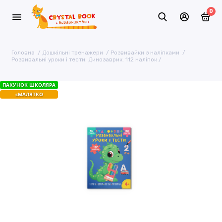
0
Головна
Дошкільні тренажери
Розвивайки з наліпками
Розвивальні уроки і тести. Динозаврик. 112 наліпок
ПАКУНОК ШКОЛЯРА
єМАЛЯТКО