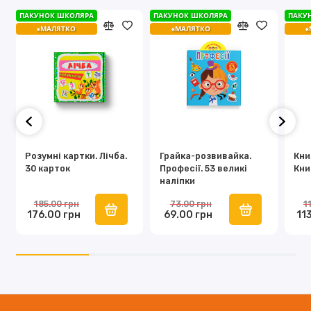
ПАКУНОК ШКОЛЯРА
ПАКУНОК ШКОЛЯРА
ПАКУ
єМАЛЯТКО
єМАЛЯТКО
є
Розумні картки. Лічба.
Грайка-розвивайка.
Кни
30 карток
Професії. 53 великі
Кни
наліпки
185.00 грн
73.00 грн
1
176.00 грн
69.00 грн
11