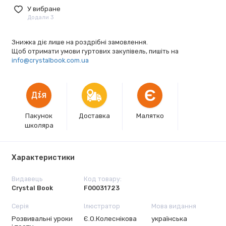
У вибране
Додали 3
Знижка діє лише на роздрібні замовлення.
Щоб отримати умови гуртових закупівель, пишіть на
info@crystalbook.com.ua
Є
Пакунок
Доставка
Малятко
школяра
Характеристики
Видавець
Код товару:
Crystal Book
F00031723
Серія
Ілюстратор
Мова видання
Розвивальні уроки
Є.О.Колеснікова
українська