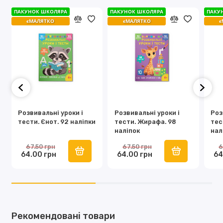
ПАКУНОК ШКОЛЯРА
ПАКУНОК ШКОЛЯРА
ПАКУНОК ШКОЛЯРА
ПАКУНОК ШКОЛЯРА
ПАКУ
ПАКУ
єМАЛЯТКО
єМАЛЯТКО
єМАЛЯТКО
єМАЛЯТКО
є
є
Розвивальні уроки і
Розвивальні уроки і
Роз
тести. Єнот. 92 наліпки
тести. Жирафа. 98
тес
наліпок
нал
67.50 грн
67.50 грн
6
64.00 грн
64.00 грн
64
Рекомендовані товари