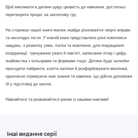
Щоб викликати в дитини щиру цікавість до навчання, достатньо
перетворити процес на захопливу гру.
На сторінках нашої книги малюк знайде різноманітні творчі вправи
та нескладні тести. У кожній книзі представлено різні комплекси
завдань: з розвитку уяви, логіки та мовлення, для покращення
координації, тренування уваги й пам’яті, написання літер і цифр,
знайомства з кольорами та формами тощо. Дитина буде залюбки
проходити лабіринти, клеїти наліпки й розфарбовувати малюнки,
одночасно отримуючи нові знання та навички, що дійсно допоможе
їй у підготовці до школи.
Навчайтеся та розважайтеся разом із нашими книгами!
Інші видання серії