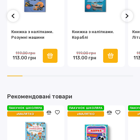
Книжка з наліпками.
Книжка з наліпками.
Кни
Розумні машини
Кораблі
Літ
119.00 грн
119.00 грн
1
113.00 грн
113.00 грн
11
Рекомендовані товари
ПАКУНОК ШКОЛЯРА
ПАКУНОК ШКОЛЯРА
ПАКУ
єМАЛЯТКО
єМАЛЯТКО
є