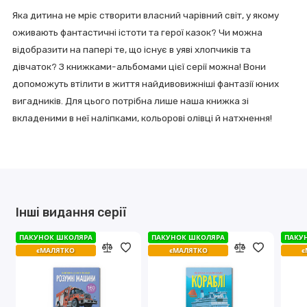
Яка дитина не мріє створити власний чарівний світ, у якому
оживають фантастичні істоти та герої казок? Чи можна
відобразити на папері те, що існує в уяві хлопчиків та
дівчаток? З книжками-альбомами цієї серії можна! Вони
допоможуть втілити в життя найдивовижніші фантазії юних
вигадників. Для цього потрібна лише наша книжка зі
вкладеними в неї наліпками, кольорові олівці й натхнення!
Інші видання серії
ПАКУНОК ШКОЛЯРА
ПАКУНОК ШКОЛЯРА
ПАКУНОК ШКОЛЯРА
ПАКУНОК ШКОЛЯРА
ПАКУ
ПАКУ
єМАЛЯТКО
єМАЛЯТКО
єМАЛЯТКО
єМАЛЯТКО
є
є