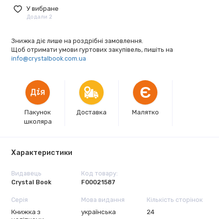
У вибране
Додали 2
Знижка діє лише на роздрібні замовлення.
Щоб отримати умови гуртових закупівель, пишіть на
info@crystalbook.com.ua
Є
Пакунок
Доставка
Малятко
школяра
Характеристики
Видавець
Код товару:
Crystal Book
F00021587
Серія
Мова видання
Кількість сторінок
Книжка з
українська
24