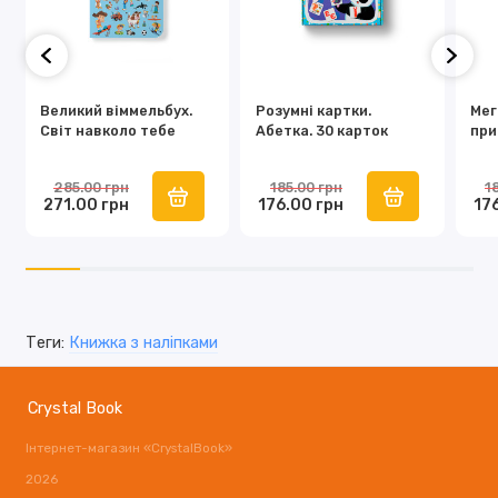
Великий віммельбух.
Розумні картки.
Мег
Світ навколо тебе
Абетка. 30 карток
при
285.00 грн
185.00 грн
1
271.00 грн
176.00 грн
17
Теги:
Книжка з наліпками
Crystal Book
Інтернет-магазин «CrystalBook»
2026