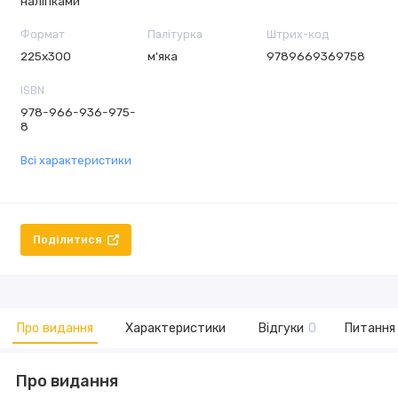
наліпками
Формат
Палітурка
Штрих-код
225х300
м'яка
9789669369758
ISBN
978-966-936-975-
8
Всі характеристики
Поділитися
Про видання
Характеристики
Відгуки
0
Питання 
Про видання