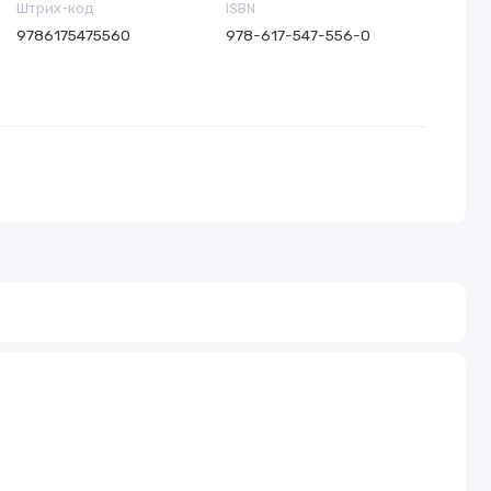
Штрих-код
ISBN
9786175475560
978-617-547-556-0