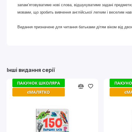
запам’ятовуватиме нові слова, відшукуватиме задані предмети,
мовами, що зробить вивчення англійської легким і веселим на
Видання призначене для читання батьками дітям віком від двох
Інші видання серії
ПАКУНОК ШКОЛЯРА
ПАКУНОК ШКОЛЯРА
ПАКУНО
ПАКУНО
єМАЛЯТКО
єМАЛЯТКО
єМ
єМ