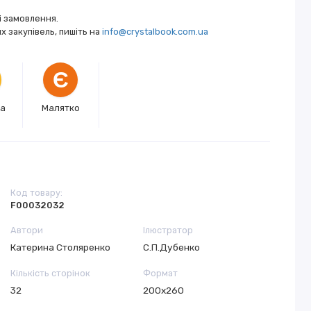
і замовлення.
 закупівель, пишіть на
info@crystalbook.com.ua
Є
ка
Малятко
Код товару:
F00032032
Автори
Ілюстратор
Катерина Столяренко
С.П.Дубенко
Кількість сторінок
Формат
32
200х260