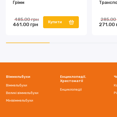
Грімм
Трансп
485.00 грн
285.00
Купити
461.00 грн
271.00 
Віммельбухи
Енциклопедії.
Ч
Хрестоматії
Віммельбухи
К
Енциклопедії
Великі віммельбухи
Р
Мінівіммельбухи