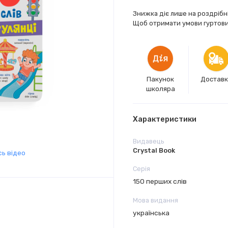
Знижка діє лише на роздрібн
Щоб отримати умови гуртових
Пакунок
Достав
школяра
Характеристики
Видавець
Crystal Book
ь відео
Серія
150 перших слів
Мова видання
українська