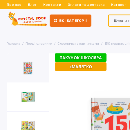
Про нас
Блог
Контакти
Оплата та доставка
Каталог
ВСІ КАТЕГОРІЇ
Головна
Перші словники
Словнички з картинками
150 перших слі
ПАКУНОК ШКОЛЯРА
єМАЛЯТКО