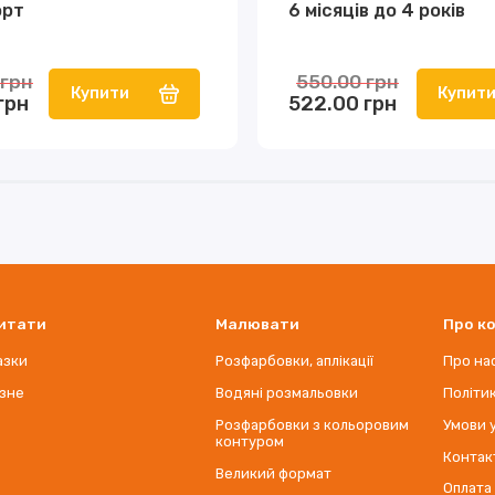
орт
6 місяців до 4 років
 грн
550.00 грн
Купити
Купит
грн
522.00 грн
итати
Малювати
Про к
азки
Розфарбовки, аплікації
Про на
ізне
Водяні розмальовки
Політи
Розфарбовки з кольоровим
Умови 
контуром
Контак
Великий формат
Оплата