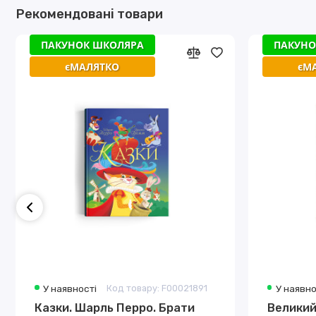
Рекомендовані товари
ПАКУНОК ШКОЛЯРА
ПАКУНО
єМАЛЯТКО
єМ
У наявності
Код товару: F00021891
У наявно
Казки. Шарль Перро. Брати
Великий