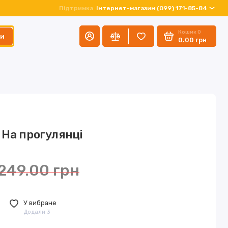
Підтримка
Інтернет-магазин (099) 171-85-84
Кошик
0
ти
0.00 грн
 На прогулянці
249.00 грн
У вибране
Додали 3