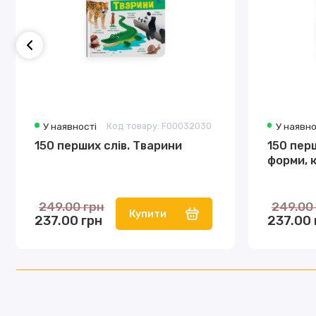
У наявності
Код товару: F00032030
У наявно
150 перших слів. Тварини
150 перш
форми, 
249.00 грн
249.00
Купити
237.00 грн
237.00 