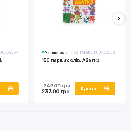
F00032234
У наявності
Код товару: F00032352
,
150 перших слів. Абетка
249.00 грн
Купити
237.00 грн