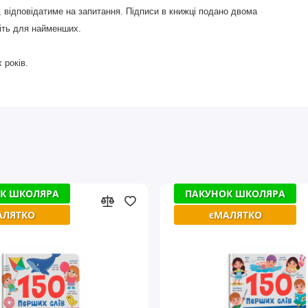
 відповідатиме на запитання. Підписи в книжці подано двома
віть для найменших.
 років.
К ШКОЛЯРА
К ШКОЛЯРА
ПАКУНОК ШКОЛЯРА
ПАКУНОК ШКОЛЯРА
АЛЯТКО
АЛЯТКО
єМАЛЯТКО
єМАЛЯТКО