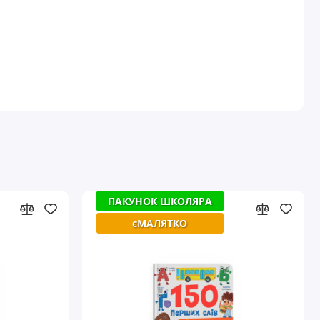
ПАКУНОК ШКОЛЯРА
ПАКУНОК ШКОЛЯРА
єМАЛЯТКО
єМАЛЯТКО