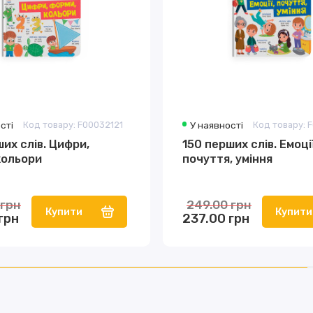
сті
Код товару: F00032121
У наявності
Код товару: 
их слів. Цифри,
150 перших слів. Емоції
кольори
почуття, уміння
 грн
249.00 грн
Купити
Купити
грн
237.00 грн