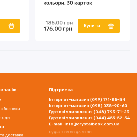
кольори. 30 карток
185.00 грн
и
Купити
176.00 грн
омпанію
Підтримка
Інтернет-магазин (099) 171-85-84
с
Інтернет-магазин (098) 038-90-60
ка безпеки
Гуртові замовлення (048) 793-71-23
угоди
Гуртові замовлення (044) 455-52-54
E-mail: info@crystalbook.com.ua
ти
Будні, з 09.00 до 18.00
 та доставка