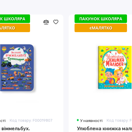
К ШКОЛЯРА
ПАКУНОК ШКОЛЯРА
АЛЯТКО
єМАЛЯТКО
сті
Код товару: F00019807
У наявності
Код товару: 
 віммельбух.
Улюблена книжка малю