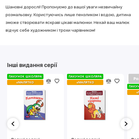
Шановні дорослі! Пропонуємо до вашої уваги незвичайну
розмальовку. Користуючись лише пензликом і водою, дитина
зможе створювати яскраві цікаві малюнки. Нехай ваш малюк
відчує себе художником і трохи чарівником!
Інші видання серії
ПАКУНОК ШКОЛЯРА
ПАКУНОК ШКОЛЯРА
ПАКУНОК ШКОЛЯРА
ПАКУНОК ШКОЛЯРА
Ро
Ро
єМАЛЯТКО
єМАЛЯТКО
єМАЛЯТКО
єМАЛЯТКО
ПАКУ
ПАКУ
є
є