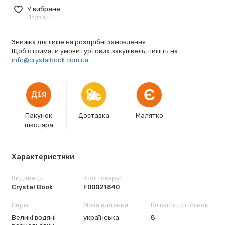
У вибране
Додали 1
Знижка діє лише на роздрібні замовлення.
Щоб отримати умови гуртових закупівель, пишіть на
info@crystalbook.com.ua
Є
Пакунок
Доставка
Малятко
школяра
Характеристики
Видавець
Код товару:
Crystal Book
F00021840
Серія
Мова видання
Кількість сторінок
Великі водяні
українська
8