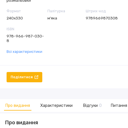
розмальовки
Формат
Палітурка
Штрих-код
240х330
м'яка
9789669870308
ISBN
978-966-987-030-
8
Всі характеристики
Поділитися
Про видання
Характеристики
Відгуки
0
Питання 
Про видання