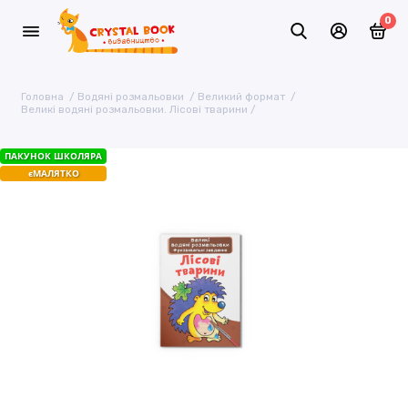
0
Головна
Водяні розмальовки
Великий формат
Великі водяні розмальовки. Лісові тварини
ПАКУНОК ШКОЛЯРА
єМАЛЯТКО