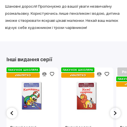
Шановні дорослі! Пропонуємо до вашої уваги незвичайну
розмальовку. Користуючись лише пензликом і водою, дитина
зможе створювати яскраві цікаві малюнки. Нехай ваш малюк
відчує себе художником і трохи чарівником!
Інші видання серії
ПАКУНОК ШКОЛЯРА
ПАКУНОК ШКОЛЯРА
ПАКУНОК ШКОЛЯРА
ПАКУНОК ШКОЛЯРА
Ро
Ро
єМАЛЯТКО
єМАЛЯТКО
єМАЛЯТКО
єМАЛЯТКО
ПАКУ
ПАКУ
є
є