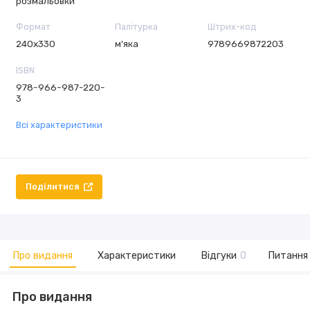
розмальовки
Формат
Палітурка
Штрих-код
240х330
м'яка
9789669872203
ISBN
978-966-987-220-
3
Всі характеристики
Поділитися
Про видання
Характеристики
Відгуки
0
Питання 
Про видання