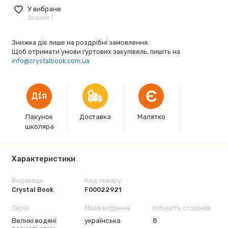
У вибране
Додали 1
Знижка діє лише на роздрібні замовлення.
Щоб отримати умови гуртових закупівель, пишіть на
info@crystalbook.com.ua
Є
Пакунок
Доставка
Малятко
школяра
Характеристики
Видавець
Код товару:
Crystal Book
F00022921
Серія
Мова видання
Кількість сторінок
Великі водяні
українська
8