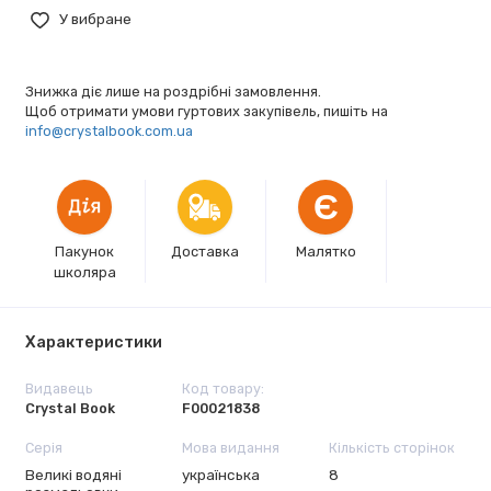
У вибране
Знижка діє лише на роздрібні замовлення.
Щоб отримати умови гуртових закупівель, пишіть на
info@crystalbook.com.ua
Є
Пакунок
Доставка
Малятко
школяра
Характеристики
Видавець
Код товару:
Crystal Book
F00021838
Серія
Мова видання
Кількість сторінок
Великі водяні
українська
8