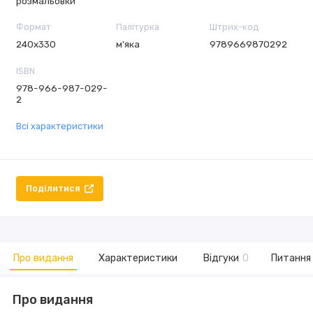
розмальовки
Формат
Палітурка
Штрих-код
240х330
м'яка
9789669870292
ISBN
978-966-987-029-
2
Всі характеристики
Поділитися
Про видання
Характеристики
Відгуки
0
Питання 
Про видання