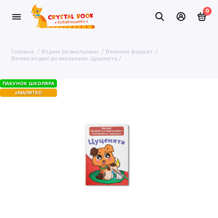
0
Головна
Водяні розмальовки
Великий формат
Великі водяні розмальовки. Цуценята
ПАКУНОК ШКОЛЯРА
єМАЛЯТКО