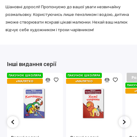
Шановні дорослі! Пропонуємо до вашої уваги незвичайну
розмальовку. Користуючись лише пензликом і водою, дитина
зможе створювати яскраві цікаві малюнки. Нехай ваш малюк
відчує себе художником і трохи чарівником!
Інші видання серії
ПАКУНОК ШКОЛЯРА
ПАКУНОК ШКОЛЯРА
ПАКУНОК ШКОЛЯРА
ПАКУНОК ШКОЛЯРА
Ро
Ро
єМАЛЯТКО
єМАЛЯТКО
єМАЛЯТКО
єМАЛЯТКО
ПАКУ
ПАКУ
є
є