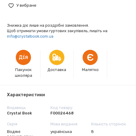
У вибране
Знижка діє лише на роздрібні замовлення.
Щоб отримати умови гуртових закупівель, пишіть на
info@crystalbook.com.ua
Є
Пакунок
Доставка
Малятко
школяра
Характеристики
Видавець
Код товару:
Crystal Book
F00026468
Серія
Мова видання
Кількість сторінок
Водяні
українська
8