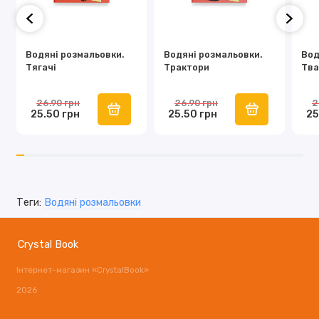
Водяні розмальовки.
Водяні розмальовки.
Вод
Тягачі
Трактори
Тва
26.90 грн
26.90 грн
2
25.50 грн
25.50 грн
25
Теги:
Водяні розмальовки
Crystal Book
Інтернет-магазин «CrystalBook»
2026