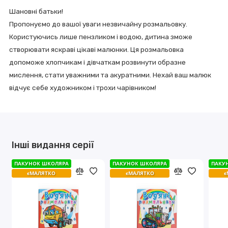
Шановні батьки!
Пропонуємо до вашої уваги незвичайну розмальовку.
Користуючись лише пензликом і водою, дитина зможе
створювати яскраві цікаві малюнки. Ця розмальовка
допоможе хлопчикам і дівчаткам розвинути образне
мислення, стати уважними та акуратними. Нехай ваш малюк
відчує себе художником і трохи чарівником!
Інші видання серії
ПАКУНОК ШКОЛЯРА
ПАКУНОК ШКОЛЯРА
ПАКУНОК ШКОЛЯРА
ПАКУНОК ШКОЛЯРА
ПАКУ
ПАКУ
єМАЛЯТКО
єМАЛЯТКО
єМАЛЯТКО
єМАЛЯТКО
є
є