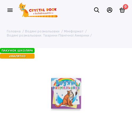
0
Головна
Водяні розмальовки
Мініформат
Водяні розмальовки. Тварини Північної Америки
ПАКУНОК ШКОЛЯРА
єМАЛЯТКО