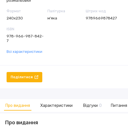
розмальовки
Формат
Палітурка
Штрих-код
240х230
м'яка
9789669878427
ISBN
978-966-987-842-
7
Всі характеристики
Поділитися
Про видання
Характеристики
Відгуки
0
Питання 
Про видання