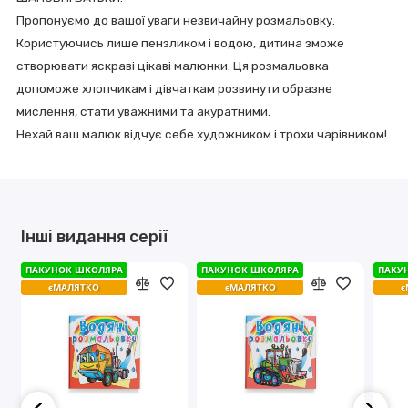
Пропонуємо до вашої уваги незвичайну розмальовку.
Користуючись лише пензликом і водою, дитина зможе
створювати яскраві цікаві малюнки. Ця розмальовка
допоможе хлопчикам і дівчаткам розвинути образне
мислення, стати уважними та акуратними.
Нехай ваш малюк відчує себе художником і трохи чарівником!
Інші видання серії
ПАКУНОК ШКОЛЯРА
ПАКУНОК ШКОЛЯРА
ПАКУНОК ШКОЛЯРА
ПАКУНОК ШКОЛЯРА
ПАКУ
ПАКУ
єМАЛЯТКО
єМАЛЯТКО
єМАЛЯТКО
єМАЛЯТКО
є
є