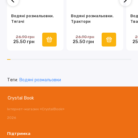
Водяні розмальовки.
Водяні розмальовки.
Вод
Тягачі
Трактори
Тва
26.90 грн
26.90 грн
2
25.50 грн
25.50 грн
25
Теги:
Водяні розмальовки
Crystal Book
Інтернет-магазин «CrystalBook»
2026
Підтримка