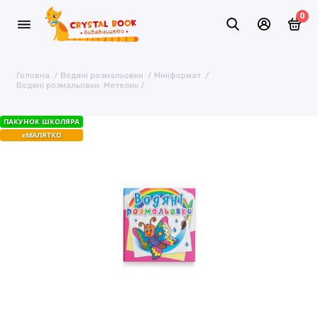
0
Головна
Водяні розмальовки
Мініформат
Водяні розмальовки. Метелик
ПАКУНОК ШКОЛЯРА
єМАЛЯТКО