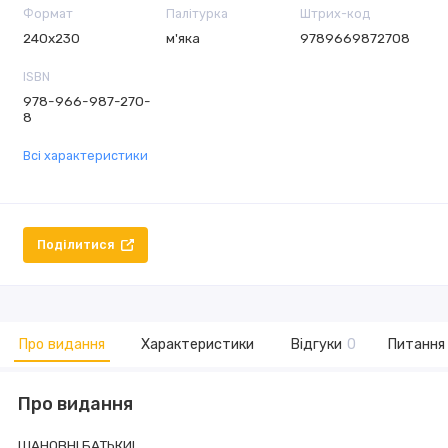
Формат
Палітурка
Штрих-код
240х230
м'яка
9789669872708
ISBN
978-966-987-270-
8
Всі характеристики
Поділитися
Про видання
Характеристики
Відгуки
0
Питання 
Про видання
ШАНОВНІ БАТЬКИ!