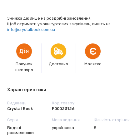
Знижка діє лише на роздрібні замовлення.
Щоб отримати умови гуртових закупівель, пишіть на
info@crystalbook.com.ua
Є
Пакунок
Доставка
Малятко
школяра
Характеристики
Видавець
Код товару:
Crystal Book
F00023126
Серія
Мова видання
Кількість сторінок
Водяні
українська
8
розмальовки