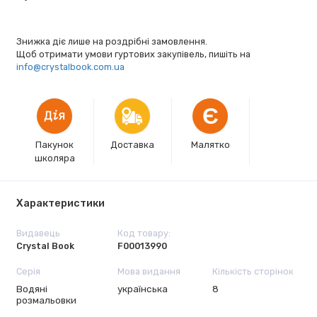
Знижка діє лише на роздрібні замовлення.
Щоб отримати умови гуртових закупівель, пишіть на
info@crystalbook.com.ua
Є
Пакунок
Доставка
Малятко
школяра
Характеристики
Видавець
Код товару:
Crystal Book
F00013990
Серія
Мова видання
Кількість сторінок
Водяні
українська
8
розмальовки