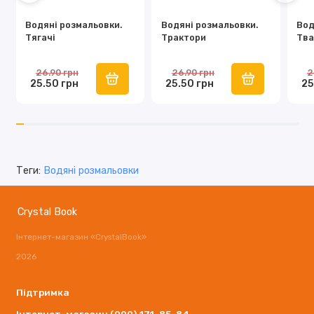
Водяні розмальовки.
Водяні розмальовки.
Вод
Тягачі
Трактори
Тва
26.90 грн
26.90 грн
2
25.50 грн
25.50 грн
25
Теги:
Водяні розмальовки
Crystal Book
Інтернет-магазин «CrystalBook»
2026
Підтримка