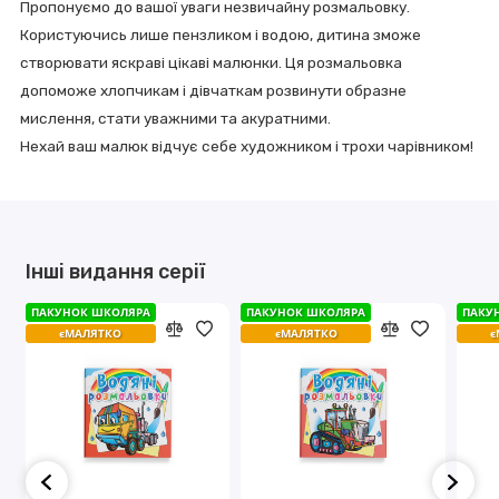
Пропонуємо до вашої уваги незвичайну розмальовку.
Користуючись лише пензликом і водою, дитина зможе
створювати яскраві цікаві малюнки. Ця розмальовка
допоможе хлопчикам і дівчаткам розвинути образне
мислення, стати уважними та акуратними.
Нехай ваш малюк відчує себе художником і трохи чарівником!
Інші видання серії
ПАКУНОК ШКОЛЯРА
ПАКУНОК ШКОЛЯРА
ПАКУНОК ШКОЛЯРА
ПАКУНОК ШКОЛЯРА
ПАКУ
ПАКУ
єМАЛЯТКО
єМАЛЯТКО
єМАЛЯТКО
єМАЛЯТКО
є
є