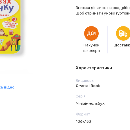
Знижка діє лише на роздрібн
Щоб отримати умови гуртових
Пакунок
Достав
школяра
Характеристики
Видавець
Crystal Book
ь відео
Серія
Мінівіммельбух
Формат
106х153