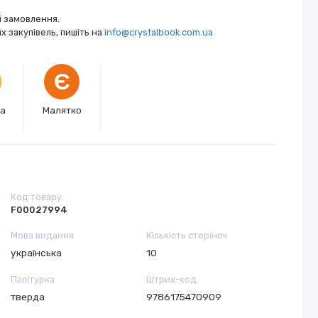
і замовлення.
 закупівель, пишіть на
info@crystalbook.com.ua
Є
ка
Малятко
Код товару:
F00027994
Мова видання
Кількість сторінок
українська
10
Палітурка
Штрих-код
тверда
9786175470909