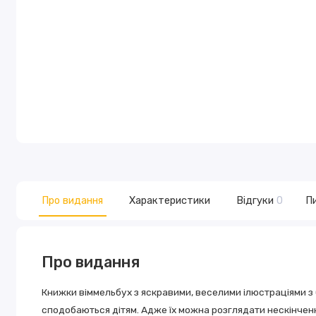
Про видання
Характеристики
Відгуки
0
Пи
Про видання
Книжки віммельбух з яскравими, веселими ілюстраціями з
сподобаються дітям. Адже їх можна розглядати нескінчен