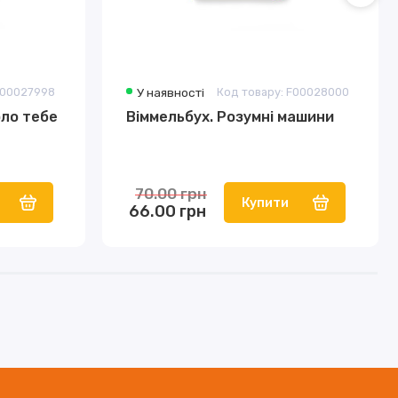
F00027998
У наявності
Код товару: F00028000
оло тебе
Віммельбух. Розумні машини
70.00 грн
Купити
66.00 грн