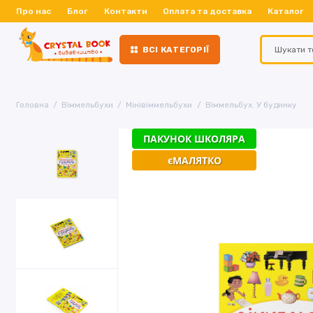
Про нас
Блог
Контакти
Оплата та доставка
Каталог
ВСІ КАТЕГОРІЇ
Головна
Віммельбухи
Мінівіммельбухи
Віммельбух. У будинку
ПАКУНОК ШКОЛЯРА
єМАЛЯТКО