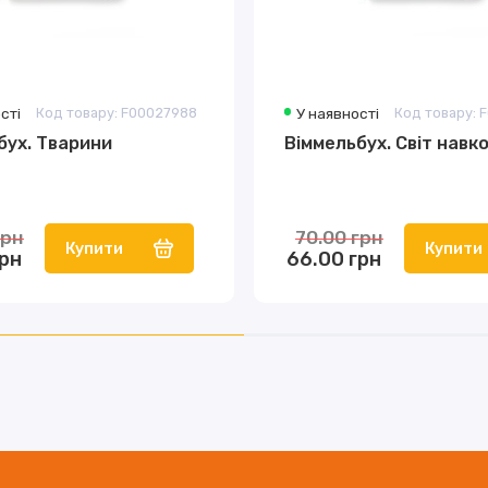
сті
Код товару: F00027988
У наявності
Код товару: 
бух. Тварини
Віммельбух. Світ навк
грн
70.00 грн
Купити
Купити
грн
66.00 грн