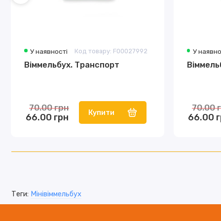
У наявності
Код товару: F00027992
У наявно
Віммельбух. Транспорт
Віммель
70.00 грн
70.00 
Купити
66.00 грн
66.00 
Теги:
Мінівіммельбух