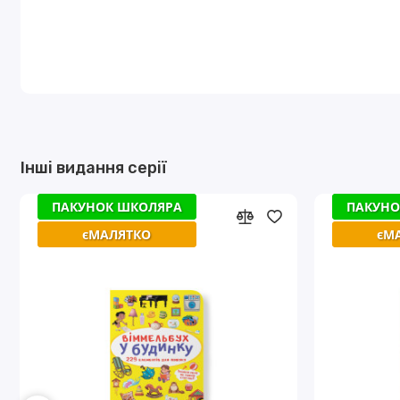
Інші видання серії
ПАКУНОК ШКОЛЯРА
ПАКУНОК ШКОЛЯРА
ПАКУНО
ПАКУНО
єМАЛЯТКО
єМАЛЯТКО
єМ
єМ