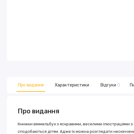
Про видання
Характеристики
Відгуки
0
Пи
Про видання
Книжки віммельбух з яскравими, веселими ілюстраціями з 
сподобаються дітям. Адже їх можна розглядати нескінченн