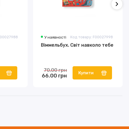
F00027988
У наявності
Код товару: F00027998
Віммельбух. Світ навколо тебе
70.00 грн
Купити
66.00 грн