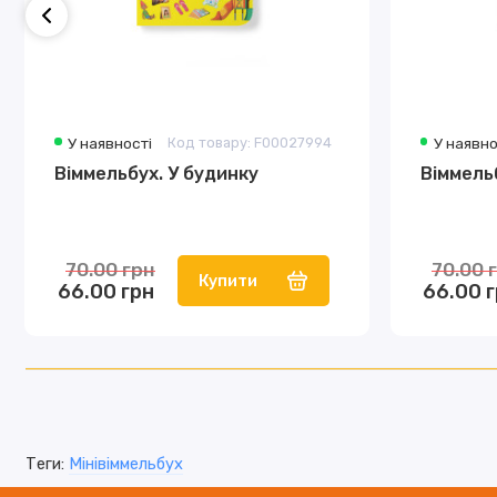
У наявності
Код товару: F00027994
У наявно
Віммельбух. У будинку
Віммель
70.00 грн
70.00 
Купити
66.00 грн
66.00 
Теги:
Мінівіммельбух