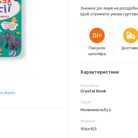
Знижка діє лише на роздрібн
Щоб отримати умови гуртових
Пакунок
Достав
школяра
Характеристики
Видавець
Crystal Book
ь відео
Серія
Мінівіммельбух
Формат
106х153