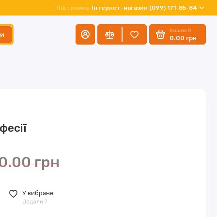
Підтримка
Інтернет-магазин (099) 171-85-84
Кошик
0
ти
0.00 грн
фесії
0.00 грн
У вибране
Додали 7