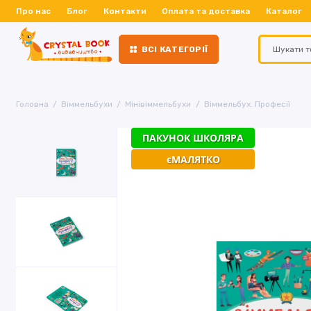
Про нас
Блог
Контакти
Оплата та доставка
Каталог
ВСІ КАТЕГОРІЇ
Головна
Віммельбухи
Мінівіммельбухи
Віммельбух. Професії
ПАКУНОК ШКОЛЯРА
єМАЛЯТКО