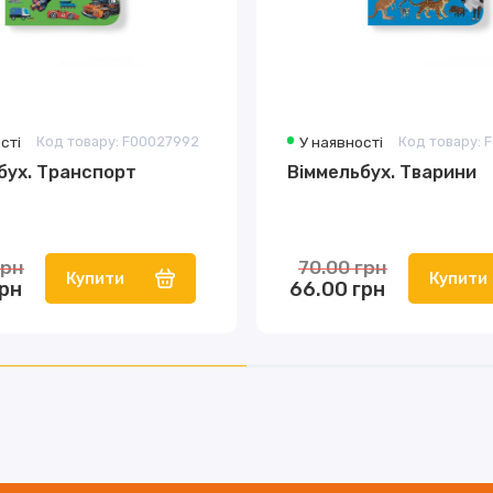
сті
Код товару: F00027992
У наявності
Код товару: 
бух. Транспорт
Віммельбух. Тварини
грн
70.00 грн
Купити
Купити
грн
66.00 грн