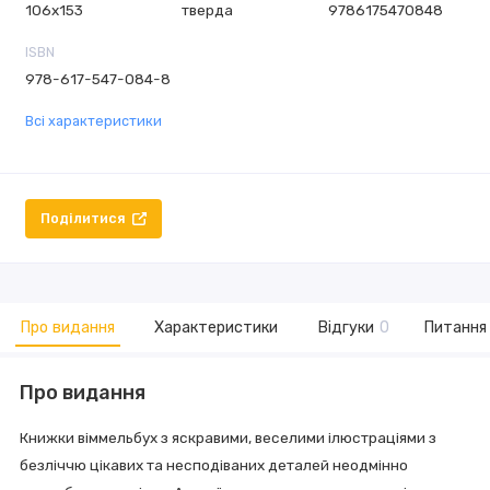
106х153
тверда
9786175470848
ISBN
978-617-547-084-8
Всі характеристики
Поділитися
Про видання
Характеристики
Відгуки
0
Питання 
Про видання
Книжки віммельбух з яскравими, веселими ілюстраціями з
безліччю цікавих та несподіваних деталей неодмінно