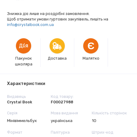
Знижка діє лише на роздрібні замовлення.
Щоб отримати умови гуртових закупівель, пишіть на
info@crystalbook.com.ua
Є
Пакунок
Доставка
Малятко
школяра
Характеристики
Видавець
Код товару:
Crystal Book
F00027988
Серія
Мова видання
Кількість сторінок
Мінівіммельбух
українська
10
Формат
Палітурка
Штрих-код