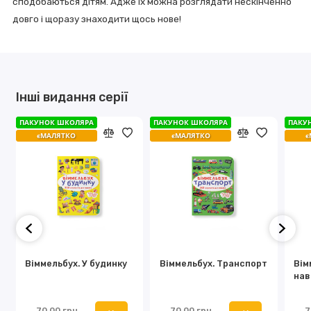
сподобаються дітям. Адже їх можна розглядати нескінченно
довго і щоразу знаходити щось нове!
Інші видання серії
ПАКУНОК ШКОЛЯРА
ПАКУНОК ШКОЛЯРА
ПАКУНОК ШКОЛЯРА
ПАКУНОК ШКОЛЯРА
ПАКУ
ПАКУ
єМАЛЯТКО
єМАЛЯТКО
єМАЛЯТКО
єМАЛЯТКО
є
є
Віммельбух. У будинку
Віммельбух. Транспорт
Вім
нав
70.00 грн
70.00 грн
7