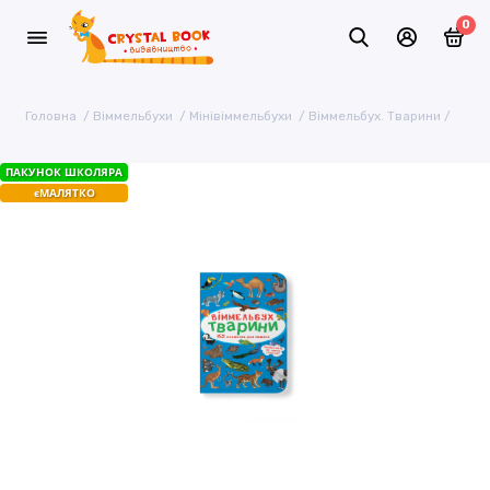
0
Головна
Віммельбухи
Мінівіммельбухи
Віммельбух. Тварини
ПАКУНОК ШКОЛЯРА
єМАЛЯТКО