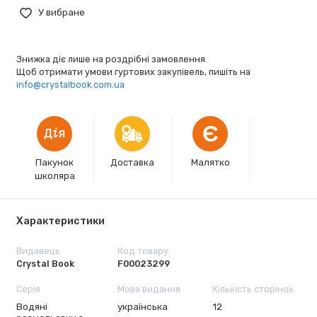
У вибране
Знижка діє лише на роздрібні замовлення.
Щоб отримати умови гуртових закупівель, пишіть на
info@crystalbook.com.ua
Є
Пакунок
Доставка
Малятко
школяра
Характеристики
Видавець
Код товару:
Crystal Book
F00023299
Серія
Мова видання
Кількість сторінок
Водяні
українська
12