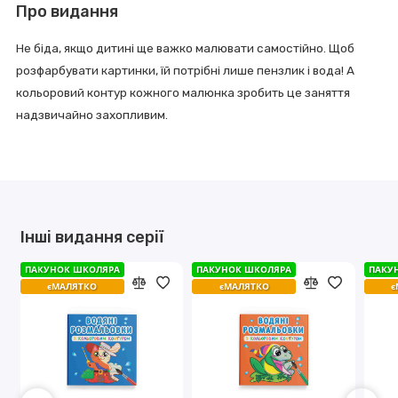
Про видання
Не біда, якщо дитині ще важко малювати самостійно. Щоб
розфарбувати картинки, їй потрібні лише пензлик і вода! А
кольоровий контур кожного малюнка зробить це заняття
надзвичайно захопливим.
Інші видання серії
ПАКУНОК ШКОЛЯРА
ПАКУНОК ШКОЛЯРА
ПАКУНОК ШКОЛЯРА
ПАКУНОК ШКОЛЯРА
ПАКУ
ПАКУ
єМАЛЯТКО
єМАЛЯТКО
єМАЛЯТКО
єМАЛЯТКО
є
є