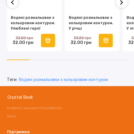
Водяні розмальовки з
Водяні розмальовки з
Вод
кольоровим контуром.
кольоровим контуром.
кол
Улюблені герої
У річці
У лі
33.50 грн
33.50 грн
3
32.00 грн
32.00 грн
32
Теги:
Водяні розмальовки з кольоровим контуром
Crystal Book
Інтернет-магазин «CrystalBook»
2026
Підтримка