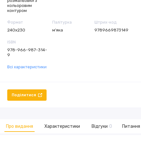
розмальовки з
кольоровим
контуром
Формат
Палітурка
Штрих-код
240х230
м'яка
9789669873149
ISBN
978-966-987-314-
9
Всі характеристики
Поділитися
Про видання
Характеристики
Відгуки
0
Питання 