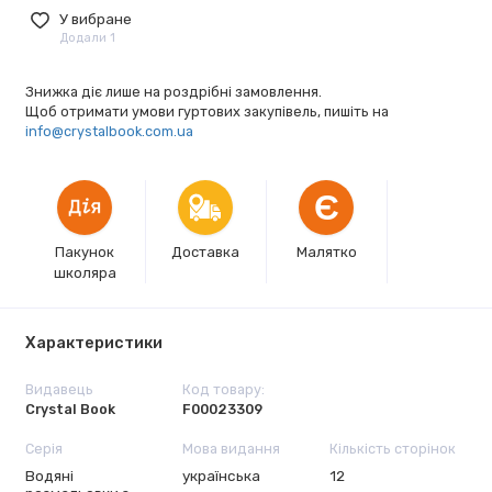
У вибране
Додали 1
Знижка діє лише на роздрібні замовлення.
Щоб отримати умови гуртових закупівель, пишіть на
info@crystalbook.com.ua
Є
Пакунок
Доставка
Малятко
школяра
Характеристики
Видавець
Код товару:
Crystal Book
F00023309
Серія
Мова видання
Кількість сторінок
Водяні
українська
12