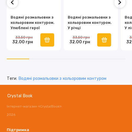
Водяні розмальовки з
Водяні розмальовки з
Вод
кольоровим контуром.
кольоровим контуром.
кол
Улюблені герої
У річці
У лі
33.50 грн
33.50 грн
3
32.00 грн
32.00 грн
32
Теги:
Водяні розмальовки з кольоровим контуром
Crystal Book
Інтернет-магазин «CrystalBook»
2026
Підтримка