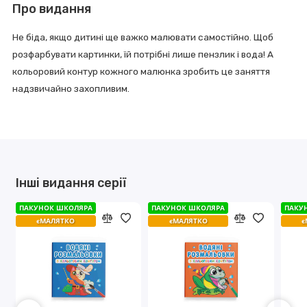
Про видання
Не біда, якщо дитині ще важко малювати самостійно. Щоб
розфарбувати картинки, їй потрібні лише пензлик і вода! А
кольоровий контур кожного малюнка зробить це заняття
надзвичайно захопливим.
Інші видання серії
ПАКУНОК ШКОЛЯРА
ПАКУНОК ШКОЛЯРА
ПАКУНОК ШКОЛЯРА
ПАКУНОК ШКОЛЯРА
ПАКУ
ПАКУ
єМАЛЯТКО
єМАЛЯТКО
єМАЛЯТКО
єМАЛЯТКО
є
є