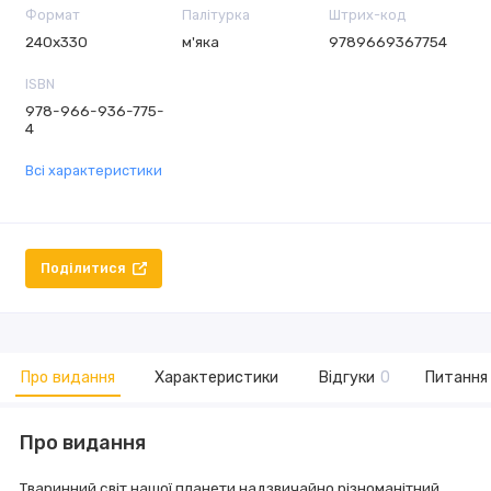
Формат
Палітурка
Штрих-код
240х330
м'яка
9789669367754
ISBN
978-966-936-775-
4
Всі характеристики
Поділитися
Про видання
Характеристики
Відгуки
0
Питання 
Про видання
Тваринний світ нашої планети надзвичайно різноманітний.