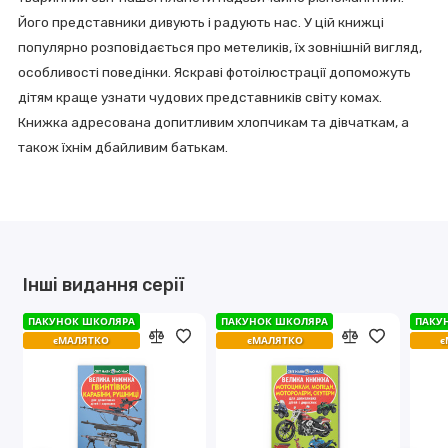
Його представники дивують і радують нас. У цій книжці
популярно розповідається про метеликів, їх зовнішній вигляд,
особливості поведінки. Яскраві фотоілюстрації допоможуть
дітям краще узнати чудових представників світу комах.
Книжка адресована допитливим хлопчикам та дівчаткам, а
також їхнім дбайливим батькам.
Інші видання серії
ПАКУНОК ШКОЛЯРА
ПАКУНОК ШКОЛЯРА
ПАКУНОК ШКОЛЯРА
ПАКУНОК ШКОЛЯРА
ПАКУ
ПАКУ
єМАЛЯТКО
єМАЛЯТКО
єМАЛЯТКО
єМАЛЯТКО
є
є