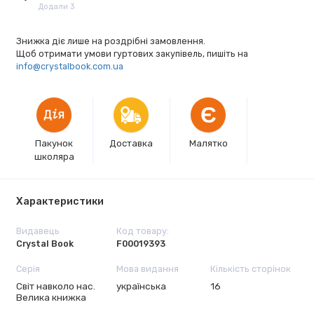
Додали 3
Знижка діє лише на роздрібні замовлення.
Щоб отримати умови гуртових закупівель, пишіть на
info@crystalbook.com.ua
Є
Пакунок
Доставка
Малятко
школяра
Характеристики
Видавець
Код товару:
Crystal Book
F00019393
Серія
Мова видання
Кількість сторінок
Світ навколо нас.
українська
16
Велика книжка