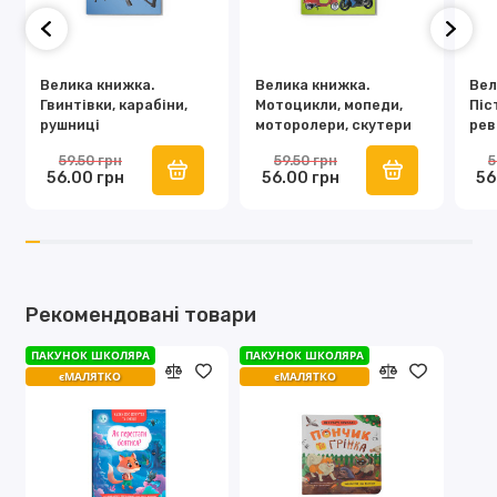
Велика книжка.
Велика книжка.
Вел
Гвинтівки, карабіни,
Мотоцикли, мопеди,
Піс
рушниці
моторолери, скутери
рев
59.50 грн
59.50 грн
5
56.00 грн
56.00 грн
56
Рекомендовані товари
ПАКУНОК ШКОЛЯРА
ПАКУНОК ШКОЛЯРА
єМАЛЯТКО
єМАЛЯТКО