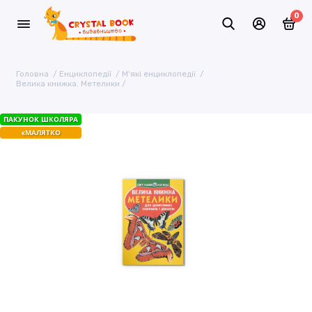
0
Головна
Енциклопедії
М'які енциклопедії
Велика книжка. Метелики
ПАКУНОК ШКОЛЯРА
єМАЛЯТКО