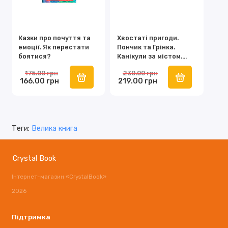
Казки про почуття та
Хвостаті пригоди.
емоції. Як перестати
Пончик та Грінка.
боятися?
Канікули за містом.
Книга 2
175.00 грн
230.00 грн
166.00 грн
219.00 грн
Теги:
Велика книга
Crystal Book
Інтернет-магазин «CrystalBook»
2026
Підтримка