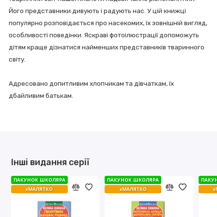
Його представники дивують і радують нас. У цій книжці
популярно розповідається про насекомих, їх зовнішній вигляд,
особливості поведінки. Яскраві фотоілюстрації допоможуть
дітям краще дізнатися найменших представників тваринного
світу.
Адресовано допитливим хлопчикам та дівчаткам, їх
дбайливим батькам.
Інші видання серії
ПАКУНОК ШКОЛЯРА
ПАКУНОК ШКОЛЯРА
ПАКУНОК ШКОЛЯРА
ПАКУНОК ШКОЛЯРА
ПАКУ
ПАКУ
єМАЛЯТКО
єМАЛЯТКО
єМАЛЯТКО
єМАЛЯТКО
є
є