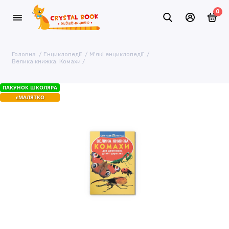
0
Головна
Енциклопедії
М'які енциклопедії
Велика книжка. Комахи
ПАКУНОК ШКОЛЯРА
єМАЛЯТКО