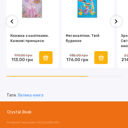
Книжка з наліпками.
Меганаліпки. Твій
Зро
Казкові принцеси
будинок
Сві
емо
119.00 грн
185.00 грн
2
113.00 грн
176.00 грн
21
Теги:
Велика книга
Crystal Book
Інтернет-магазин «CrystalBook»