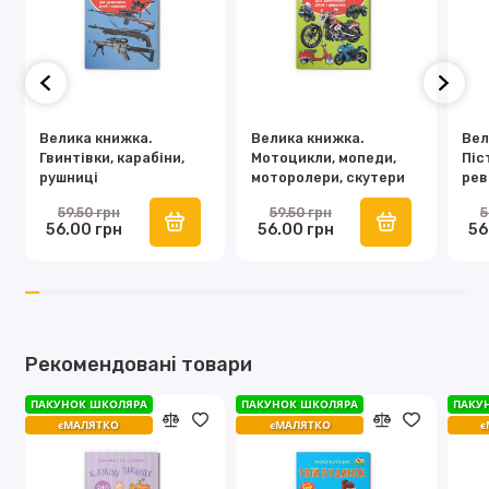
Велика книжка.
Велика книжка.
Вел
Гвинтівки, карабіни,
Мотоцикли, мопеди,
Піс
рушниці
моторолери, скутери
рев
59.50 грн
59.50 грн
5
56.00 грн
56.00 грн
56
Рекомендовані товари
ПАКУНОК ШКОЛЯРА
ПАКУНОК ШКОЛЯРА
ПАКУ
єМАЛЯТКО
єМАЛЯТКО
є