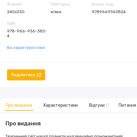
Формат
Палітурка
Штрих-код
240х330
м'яка
9789669363824
ISBN
978-966-936-382-
4
Всі характеристики
Поділитися
Про видання
Характеристики
Відгуки
0
Питання 
Про видання
Тваринний світ нашої планети надзвичайно різноманітний.