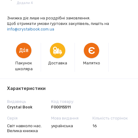
Додали 4
Знижка діє лише на роздрібні замовлення.
Щоб отримати умови гуртових закупівель, пишіть на
info@crystalbook.com.ua
Є
Пакунок
Доставка
Малятко
школяра
Характеристики
Видавець
Код товару:
Crystal Book
F00015511
Серія
Мова видання
Кількість сторінок
Світ навколо нас.
українська
16
Велика книжка