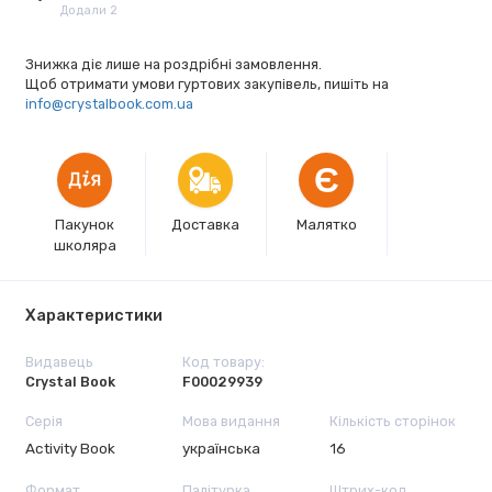
Додали 2
Знижка діє лише на роздрібні замовлення.
Щоб отримати умови гуртових закупівель, пишіть на
info@crystalbook.com.ua
Є
Пакунок
Доставка
Малятко
школяра
Характеристики
Видавець
Код товару:
Crystal Book
F00029939
Серія
Мова видання
Кількість сторінок
Activity Book
українська
16
Формат
Палітурка
Штрих-код