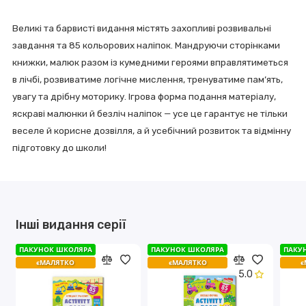
Великі та барвисті видання містять захопливі розвивальні
завдання та 85 кольорових наліпок. Мандруючи сторінками
книжки, малюк разом із кумедними героями вправлятиметься
в лічбі, розвиватиме логічне мислення, тренуватиме пам’ять,
увагу та дрібну моторику. Ігрова форма подання матеріалу,
яскраві малюнки й безліч наліпок — усе це гарантує не тільки
веселе й корисне дозвілля, а й усебічний розвиток та відмінну
підготовку до школи!
Інші видання серії
ПАКУНОК ШКОЛЯРА
ПАКУНОК ШКОЛЯРА
ПАКУНОК ШКОЛЯРА
ПАКУНОК ШКОЛЯРА
ПАКУ
ПАКУ
єМАЛЯТКО
єМАЛЯТКО
єМАЛЯТКО
єМАЛЯТКО
є
є
5.0