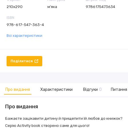
210х290
м'яка
9786175473634
ISBN
978-617-547-363-4
Всі характеристики
Поділитися
Про видання
Характеристики
Відгуки
0
Питання 
Про видання
Бажаєте зацікавити дитину й прищепити їй любов до книжок?
Серію Activity book створено саме для цього!