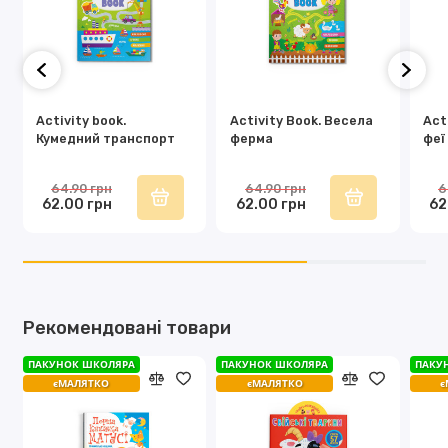
Activity book.
Activity Book. Весела
Act
Кумедний транспорт
ферма
феї
64.90 грн
64.90 грн
6
62.00 грн
62.00 грн
62
Рекомендовані товари
ПАКУНОК ШКОЛЯРА
ПАКУНОК ШКОЛЯРА
ПАКУ
єМАЛЯТКО
єМАЛЯТКО
є