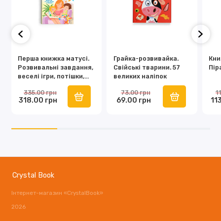
Перша книжка матусі.
Грайка-розвивайка.
Кни
Розвивальні завдання,
Свійські тварини. 57
Пір
веселі ігри, потішки,
великих наліпок
віршики та пісеньки
335.00 грн
73.00 грн
1
318.00 грн
69.00 грн
11
Crystal Book
Інтернет-магазин «CrystalBook»
2026