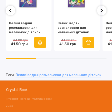
Великі водяні
Великі водяні
Вел
розмальовки для
розмальовки для
роз
маленьких діточок.
маленьких діточок.
мал
Овочі
Машинки
Літ
44.00 грн
44.00 грн
4
41.50 грн
41.50 грн
41
Теги:
Великі водяні розмальовки для маленьких діточок
Crystal Book
Інтернет-магазин «CrystalBook»
2026