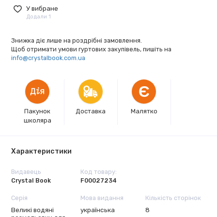
У вибране
Додали 1
Знижка діє лише на роздрібні замовлення.
Щоб отримати умови гуртових закупівель, пишіть на
info@crystalbook.com.ua
Є
Пакунок
Доставка
Малятко
школяра
Характеристики
Видавець
Код товару:
Crystal Book
F00027234
Серія
Мова видання
Кількість сторінок
Великі водяні
українська
8