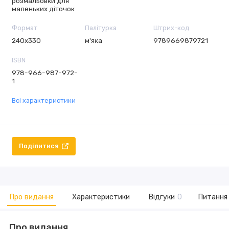
розмальовки для
маленьких діточок
Формат
Палітурка
Штрих-код
240х330
м'яка
9789669879721
ISBN
978-966-987-972-
1
Всі характеристики
Поділитися
Про видання
Характеристики
Відгуки
0
Питання 
Про видання