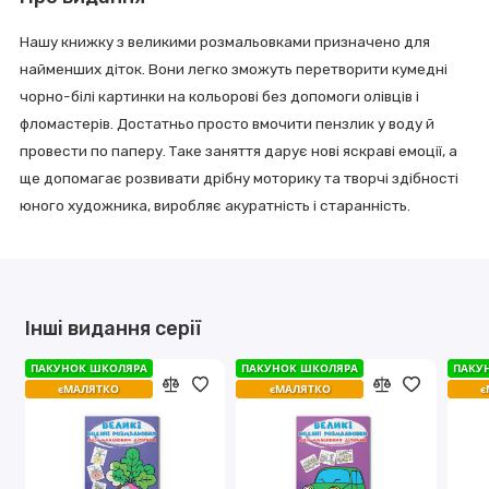
Нашу книжку з великими розмальовками призначено для
найменших дiток. Вони легко зможуть перетворити кумеднi
чорно-бiлi картинки на кольоровi без допомоги олiвцiв i
фломастерiв. Достатньо просто вмочити пензлик у воду й
провести по паперу. Таке заняття дарує новi яскравi емоцiї, а
ще допомагає розвивати дрiбну моторику та творчi здiбностi
юного художника, виробляє акуратнiсть i стараннiсть.
Інші видання серії
ПАКУНОК ШКОЛЯРА
ПАКУНОК ШКОЛЯРА
ПАКУНОК ШКОЛЯРА
ПАКУНОК ШКОЛЯРА
ПАКУ
ПАКУ
єМАЛЯТКО
єМАЛЯТКО
єМАЛЯТКО
єМАЛЯТКО
є
є