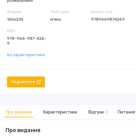
розмальовки
Формат
Палітурка
Штрих-код
165х235
м'яка
9789669874269
ISBN
978-966-987-426-
9
Всі характеристики
Поділитися
Про видання
Характеристики
Відгуки
0
Питання 
Про видання