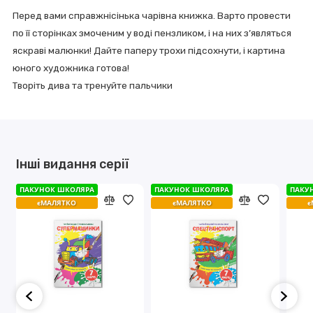
Перед вами справжнісінька чарівна книжка. Варто провести
по її сторінках змоченим у воді пензликом, і на них з’являться
яскраві малюнки! Дайте паперу трохи підсохнути, і картина
юного художника готова!
Творіть дива та тренуйте пальчики
Інші видання серії
ПАКУНОК ШКОЛЯРА
ПАКУНОК ШКОЛЯРА
ПАКУНОК ШКОЛЯРА
ПАКУНОК ШКОЛЯРА
ПАКУ
ПАКУ
єМАЛЯТКО
єМАЛЯТКО
єМАЛЯТКО
єМАЛЯТКО
є
є