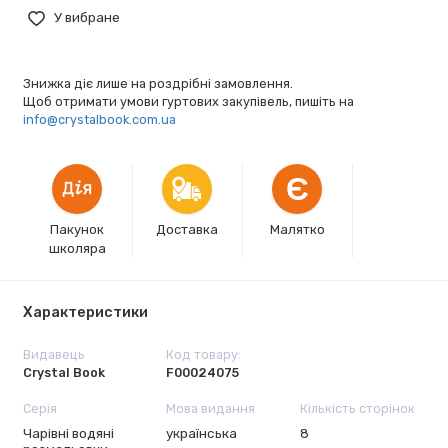
У вибране
Знижка діє лише на роздрібні замовлення.
Щоб отримати умови гуртових закупівель, пишіть на
info@crystalbook.com.ua
Є
Пакунок
Доставка
Малятко
школяра
Характеристики
Видавець
Код товару:
Crystal Book
F00024075
Серія
Мова видання
Кількість сторінок
Чарівні водяні
українська
8