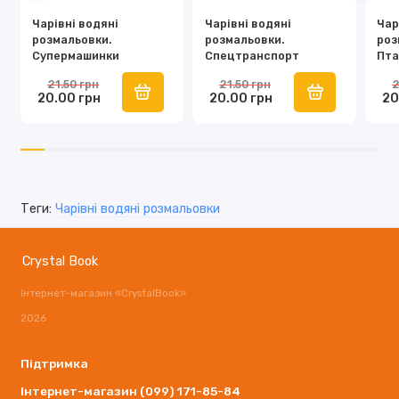
Чарівні водяні
Чарівні водяні
Чар
розмальовки.
розмальовки.
роз
Супермашинки
Спецтранспорт
Пта
21.50 грн
21.50 грн
2
20.00 грн
20.00 грн
20
Теги:
Чарівні водяні розмальовки
Crystal Book
Інтернет-магазин «CrystalBook»
2026
Підтримка
Інтернет-магазин (099) 171-85-84