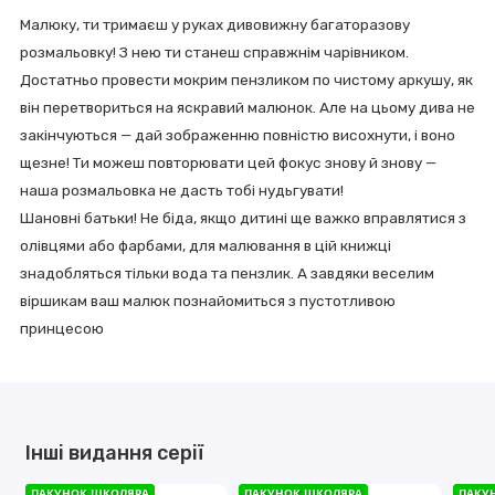
Малюку, ти тримаєш у руках дивовижну багаторазову
розмальовку! З нею ти станеш справжнім чарівником.
Достатньо провести мокрим пензликом по чистому аркушу, як
він перетвориться на яскравий малюнок. Але на цьому дива не
закінчуються — дай зображенню повністю висохнути, і воно
щезне! Ти можеш повторювати цей фокус знову й знову —
наша розмальовка не дасть тобі нудьгувати!
Шановні батьки! Не біда, якщо дитині ще важко вправлятися з
олівцями або фарбами, для малювання в цій книжці
знадобляться тільки вода та пензлик. А завдяки веселим
віршикам ваш малюк познайомиться з пустотливою
принцесою
Інші видання серії
ПАКУНОК ШКОЛЯРА
ПАКУНОК ШКОЛЯРА
ПАКУНОК ШКОЛЯРА
ПАКУНОК ШКОЛЯРА
ПАКУ
ПАКУ