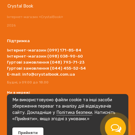
Crystal Book
Інтернет-магазин «CrystalBook»
2026
Підтримка
Інтернет-магазин (099) 171-85-84
Інтернет-магазин (098) 038-90-60
Гуртові замовлення (048) 793-71-23
Гуртові замовлення (044) 455-52-54
E-mail: info@crystalbook.com.ua
Будні, з 09.00 до 18.00
Ми в мережі
Ми використовуємо файли cookie та інші засоби
збереження переваг та аналізу дій відвідувачів
сайту. Докладніше у
Політика безпеки
. Натисніть
«Прийняти», якщо згодні з умовами.»
Прийняти