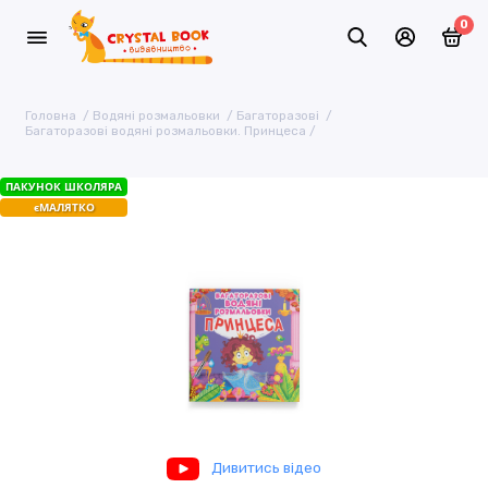
0
Головна
Водяні розмальовки
Багаторазовi
Багаторазові водяні розмальовки. Принцеса
ПАКУНОК ШКОЛЯРА
єМАЛЯТКО
Дивитись відео