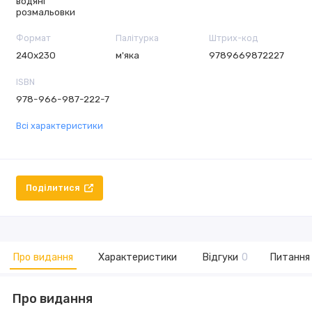
водяні
розмальовки
Формат
Палітурка
Штрих-код
240х230
м'яка
9789669872227
ISBN
978-966-987-222-7
Всі характеристики
Поділитися
Про видання
Характеристики
Відгуки
0
Питання 
Про видання