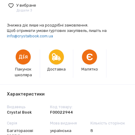
У вибране
Додали 3
Знижка діє лише на роздрібні замовлення.
Щоб отримати умови гуртових закупівель, пишіть на
info@crystalbook.com.ua
Є
Пакунок
Доставка
Малятко
школяра
Характеристики
Видавець
Код товару:
Crystal Book
F00022944
Серія
Мова видання
Кількість сторінок
Багаторазовi
українська
8