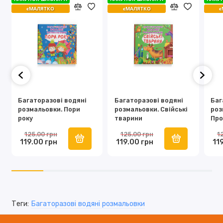
єМАЛЯТКО
єМАЛЯТКО
єМАЛЯТКО
єМАЛЯТКО
є
є
Багаторазові водяні
Багаторазовi водяні
Баг
розмальовки. Пори
розмальовки. Свійські
роз
року
тварини
Про
125.00 грн
125.00 грн
1
119.00 грн
119.00 грн
11
Теги:
Багаторазовi водяні розмальовки