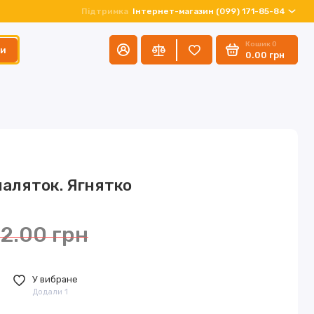
Підтримка
Інтернет-магазин (099) 171-85-84
Кошик
0
ти
0.00 грн
маляток. Ягнятко
2.00 грн
У вибране
Додали 1