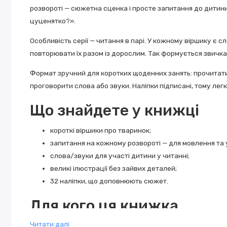
розвороті — сюжетна сценка і просте запитання до дитин
цуценятко?».
Особливість серії — читання в парі. У кожному віршику є с
повторювати їх разом із дорослим. Так формується звичка 
Формат зручний для коротких щоденних занять: прочитати 
проговорити слова або звуки. Наліпки підписані, тому легк
Що знайдете у книжці
короткі віршики про тваринок;
запитання на кожному розвороті — для мовлення та 
слова/звуки для участі дитини у читанні;
великі ілюстрації без зайвих деталей;
32 наліпки, що доповнюють сюжет.
Для кого ця книжка
Читати далі
Для дітей дошкільного віку. Підходить для розвитку мовлен