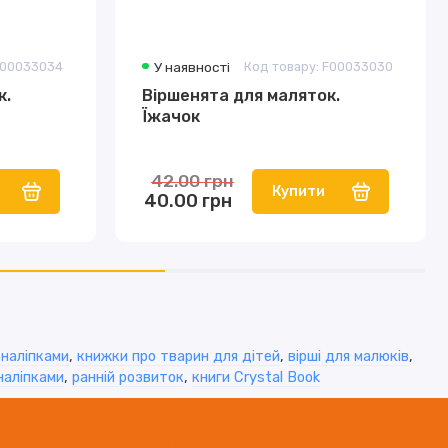
F00033034
У наявності
Код товару: F00033030
к.
Віршенята для маляток.
Їжачок
42.00 грн
Купити
40.00 грн
 наліпками
,
книжки про тварин для дітей
,
вірші для малюків
,
наліпками
,
ранній розвиток
,
книги Crystal Book