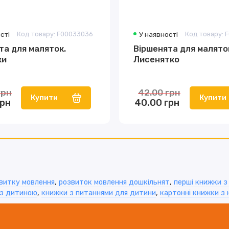
сті
Код товару: F00033036
У наявності
Код товару: 
та для маляток.
Віршенята для малято
ки
Лисенятко
грн
42.00 грн
Купити
Купити
грн
40.00 грн
витку мовлення
,
розвиток мовлення дошкільнят
,
перші книжки з
 з дитиною
,
книжки з питаннями для дитини
,
картонні книжки з 