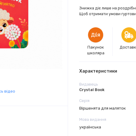
Знижка діє лише на роздрібн
Щоб отримати умови гуртових
Пакунок
Достав
школяра
Характеристики
Видавець
Crystal Book
ь відео
Серія
Віршенята для маляток
Мова видання
українська