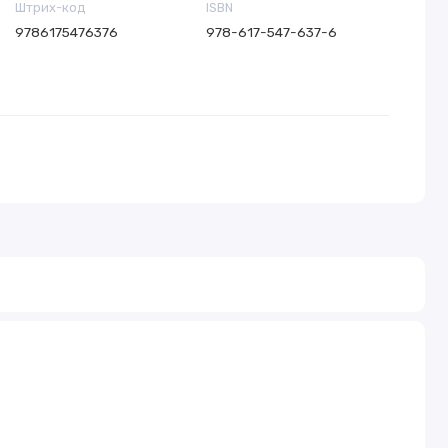
Штрих-код
ISBN
9786175476376
978-617-547-637-6