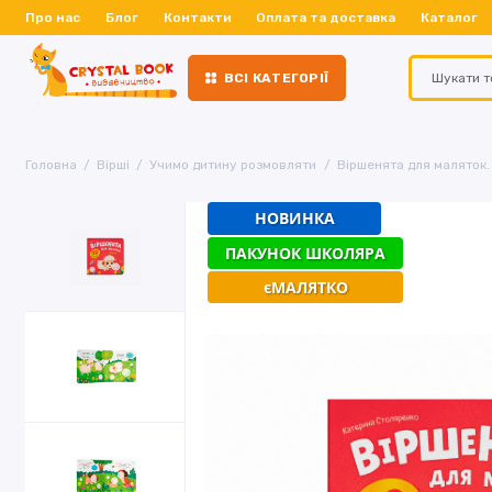
Про нас
Блог
Контакти
Оплата та доставка
Каталог
ВСІ КАТЕГОРІЇ
Головна
Вірші
Учимо дитину розмовляти
Віршенята для маляток.
НОВИНКА
ПАКУНОК ШКОЛЯРА
єМАЛЯТКО