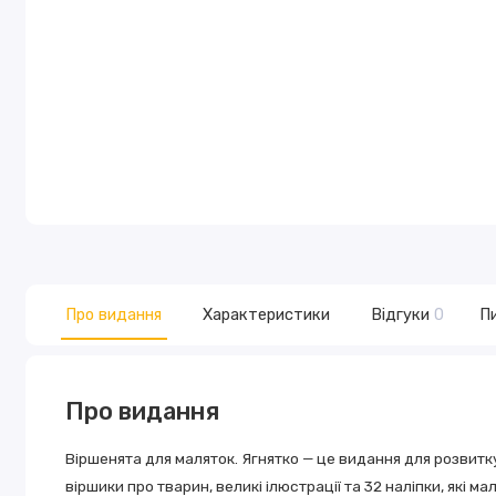
Про видання
Характеристики
Відгуки
0
Пи
Про видання
Віршенята для маляток. Ягнятко — це видання для розвитку 
віршики про тварин, великі ілюстрації та 32 наліпки, які 