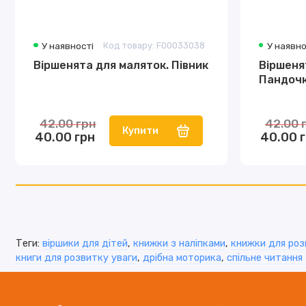
У наявності
Код товару: F00033038
У наявно
Віршенята для маляток. Півник
Віршеня
Пандоч
42.00 грн
42.00 
Купити
40.00 грн
40.00 
Теги:
віршики для дітей
,
книжки з наліпками
,
книжки для роз
книги для розвитку уваги
,
дрібна моторика
,
спільне читання