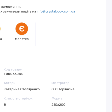
і замовлення.
 закупівель, пишіть на
info@crystalbook.com.ua
Є
ка
Малятко
Код товару:
F00033040
Автори
Ілюстратор
Катерина Столяренко
О. С. Горячкіна
Кількість сторінок
Формат
8
210х200