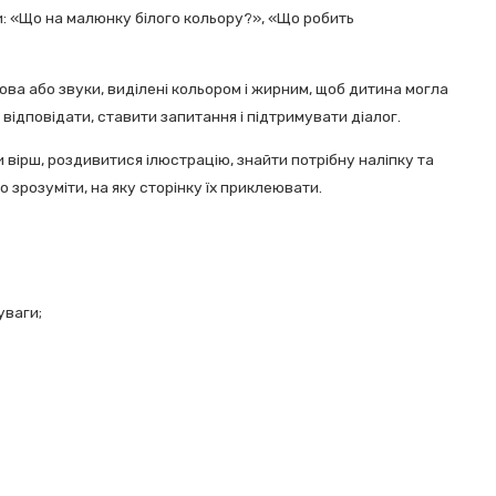
и: «Що на малюнку білого кольору?», «Що робить
лова або звуки, виділені кольором і жирним, щоб дитина могла
відповідати, ставити запитання і підтримувати діалог.
вірш, роздивитися ілюстрацію, знайти потрібну наліпку та
о зрозуміти, на яку сторінку їх приклеювати.
уваги;
ня, перших діалогів з дорослим, тренування уваги, памʼяті та