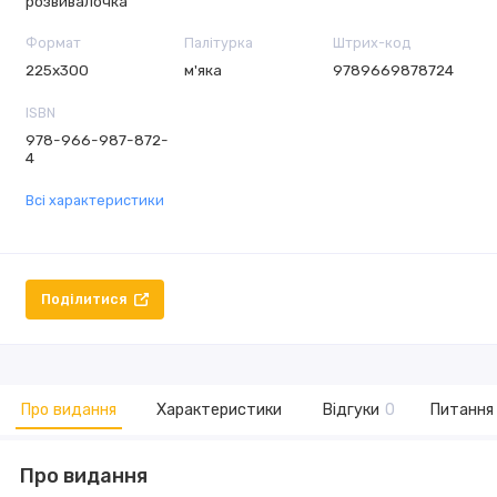
розвивалочка
Формат
Палітурка
Штрих-код
225х300
м'яка
9789669878724
ISBN
978-966-987-872-
4
Всі характеристики
Поділитися
Про видання
Характеристики
Відгуки
0
Питання 
Про видання