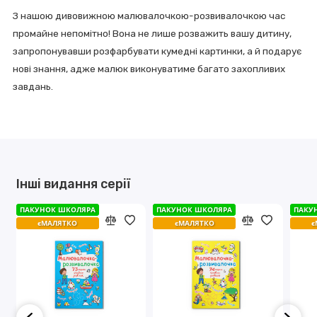
З нашою дивовижною малювалочкою-розвивалочкою час
промайне непомiтно! Вона не лише розважить вашу дитину,
запропонувавши розфарбувати кумеднi картинки, а й подарує
новi знання, адже малюк виконуватиме багато захопливих
завдань.
Інші видання серії
ПАКУНОК ШКОЛЯРА
ПАКУНОК ШКОЛЯРА
ПАКУНОК ШКОЛЯРА
ПАКУНОК ШКОЛЯРА
ПАКУ
ПАКУ
єМАЛЯТКО
єМАЛЯТКО
єМАЛЯТКО
єМАЛЯТКО
є
є