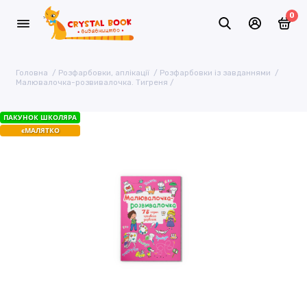
0
Головна
Розфарбовки, аплікації
Розфарбовки із завданнями
Малювалочка-розвивалочка. Тигреня
ПАКУНОК ШКОЛЯРА
єМАЛЯТКО