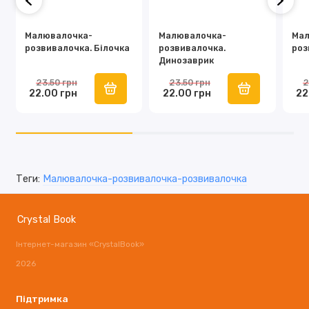
Малювалочка-
Малювалочка-
Мал
розвивалочка. Білочка
розвивалочка.
роз
Динозаврик
23.50 грн
23.50 грн
2
22.00 грн
22.00 грн
22
Теги:
Малювалочка-розвивалочка-розвивалочка
Crystal Book
Інтернет-магазин «CrystalBook»
2026
Підтримка