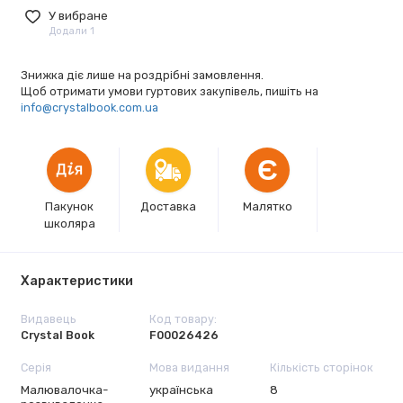
У вибране
Додали 1
Знижка діє лише на роздрібні замовлення.
Щоб отримати умови гуртових закупівель, пишіть на
info@crystalbook.com.ua
Є
Пакунок
Доставка
Малятко
школяра
Характеристики
Видавець
Код товару:
Crystal Book
F00026426
Серія
Мова видання
Кількість сторінок
Малювалочка-
українська
8