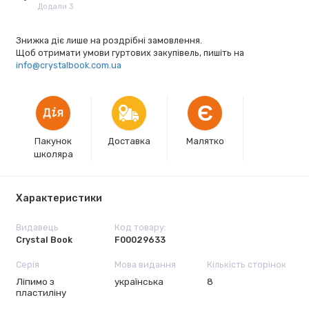
Додали 3
Знижка діє лише на роздрібні замовлення.
Щоб отримати умови гуртових закупівель, пишіть на
info@crystalbook.com.ua
Є
Пакунок
Доставка
Малятко
школяра
Характеристики
Видавець
Код товару:
Crystal Book
F00029633
Серія
Мова видання
Кількість сторінок
Ліпимо з
українська
8
пластиліну