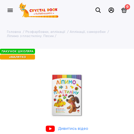
0
Головна
Розфарбовки, аплікації
Аплікації, саморобки
Ліпимо з пластиліну. Песик
ПАКУНОК ШКОЛЯРА
єМАЛЯТКО
Дивитись відео