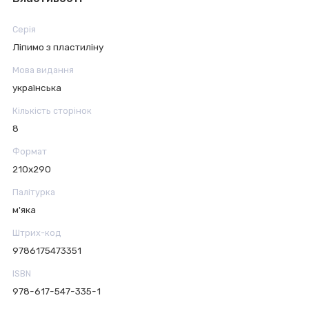
Серія
Ліпимо з пластиліну
Мова видання
українська
Кількість сторінок
8
Формат
210х290
Палітурка
м'яка
Штрих-код
9786175473351
ISBN
978-617-547-335-1