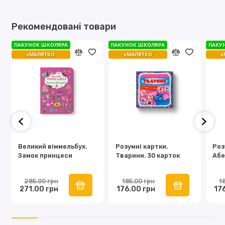
Рекомендовані товари
ПАКУНОК ШКОЛЯРА
ПАКУНОК ШКОЛЯРА
ПАКУ
єМАЛЯТКО
єМАЛЯТКО
є
Великий віммельбух.
Розумні картки.
Роз
Замок принцеси
Тварини. 30 карток
Абе
285.00 грн
185.00 грн
1
271.00 грн
176.00 грн
17