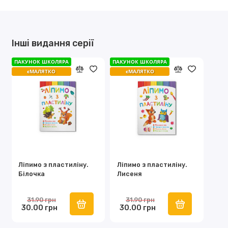
Інші видання серії
ПАКУНОК ШКОЛЯРА
ПАКУНОК ШКОЛЯРА
ПАКУНОК ШКОЛЯРА
ПАКУНОК ШКОЛЯРА
єМАЛЯТКО
єМАЛЯТКО
єМАЛЯТКО
єМАЛЯТКО
Ліпимо з пластиліну.
Ліпимо з пластиліну.
Білочка
Лисеня
31.90 грн
31.90 грн
30.00 грн
30.00 грн