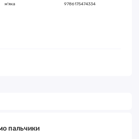
м'яка
9786175474334
ємо пальчики