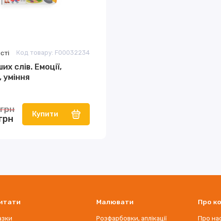
сті
Код товару: F00032234
их слів. Емоції,
 уміння
 грн
Купити
грн
итати
Малювати
Про к
азки
Розфарбовки, аплікації
Про на