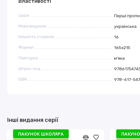
Властивості
Серія
Перші пропи
Мова видання
українська
Кількість сторінок
16
Формат
165х215
Палітурка
м'яка
Штрих-код
9786175474
ISBN
978-617-54
Інші видання серії
ПАКУНОК ШКОЛЯРА
ПАКУНОК ШКОЛЯРА
ПАКУНО
ПАКУНО