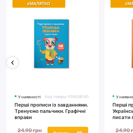
єМАЛЯТКО
єМАЛЯТКО
єМ
єМ
У наявності
Код товару: F00028743
У наявно
Перші прописи із завданнями.
Перші п
Тренуємо пальчики. Графічні
Українс
вправи
писати 
24.90 грн
24.90 