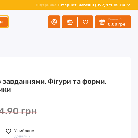
Підтримка
Інтернет-магазин (099) 171-85-84
Кошик
0
ти
0.00 грн
з завданнями. Фігури та форми.
ики
4.90 грн
У вибране
Додали 2