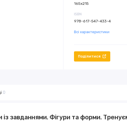
165х215
ISBN
978-617-547-433-4
Всі характеристики
Поділитися
і
0
 із завданнями. Фігури та форми. Трену