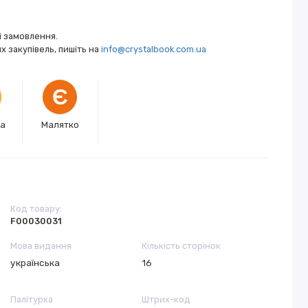
і замовлення.
 закупівель, пишіть на
info@crystalbook.com.ua
Є
ка
Малятко
Код товару:
F00030031
Мова видання
Кількість сторінок
українська
16
Палітурка
Штрих-код