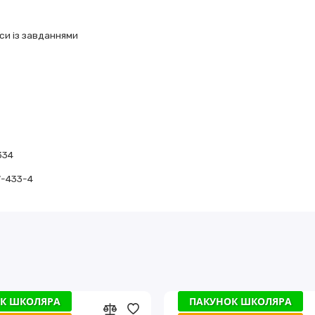
си із завданнями
334
7-433-4
К ШКОЛЯРА
К ШКОЛЯРА
ПАКУНОК ШКОЛЯРА
ПАКУНОК ШКОЛЯРА