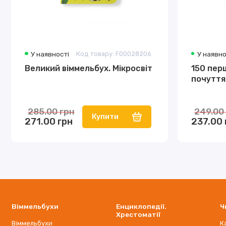
У наявності
Код товару: F00028206
У наявно
Великий віммельбух. Мікросвіт
150 перш
почуття,
285.00 грн
249.00
Купити
271.00 грн
237.00 
Віммельбухи
Енциклопедії.
Ч
Хрестоматії
Віммельбухи
К