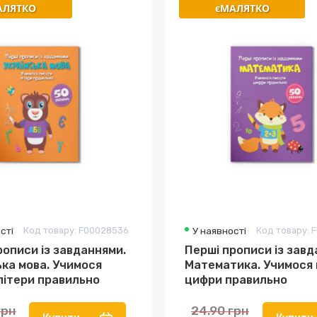
АЛЯТКО
АЛЯТКО
єМАЛЯТКО
єМАЛЯТКО
сті
Код товару: F00028536
У наявності
Код товару: 
рописи із завданнями.
Перші прописи із завд
ька мова. Учимося
Математика. Учимося
літери правильно
цифри правильно
грн
24.90 грн