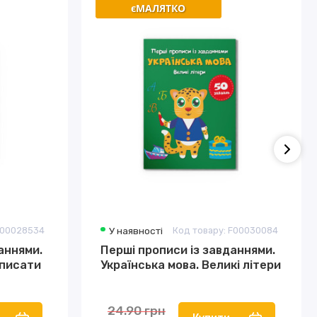
єМАЛЯТКО
єМАЛЯТКО
F00028534
У наявності
Код товару: F00030084
аннями.
Перші прописи із завданнями.
 писати
Українська мова. Великі літери
24.90 грн