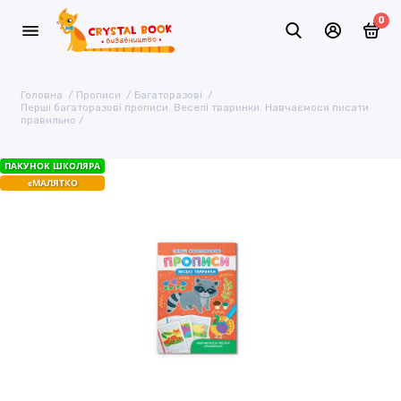
0
Головна
Прописи
Багаторазові
Перші багаторазові прописи. Веселі тваринки. Навчаємося писати
правильно
ПАКУНОК ШКОЛЯРА
єМАЛЯТКО