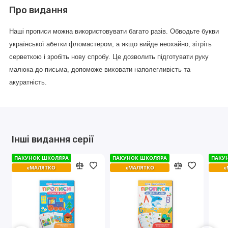
Про видання
Нашi прописи можна використовувати багато разiв. Обводьте букви
української абетки фломастером, а якщо вийде неохайно, зiтрiть
серветкою i зробiть нову спробу. Це дозволить пiдготувати руку
малюка до письма, допоможе виховати наполегливiсть та
акуратнiсть.
Інші видання серії
ПАКУНОК ШКОЛЯРА
ПАКУНОК ШКОЛЯРА
ПАКУНОК ШКОЛЯРА
ПАКУНОК ШКОЛЯРА
ПАКУ
ПАКУ
єМАЛЯТКО
єМАЛЯТКО
єМАЛЯТКО
єМАЛЯТКО
є
є