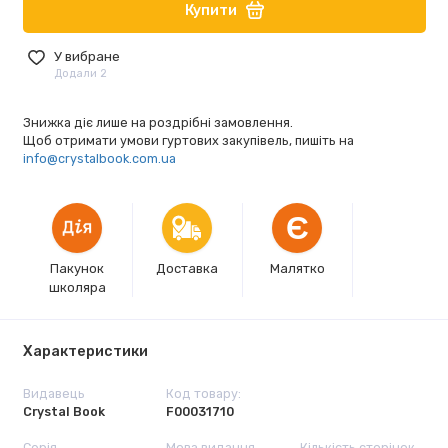
Купити
У вибране
Додали 2
Знижка діє лише на роздрібні замовлення.
Щоб отримати умови гуртових закупівель, пишіть на
info@crystalbook.com.ua
Є
Пакунок
Доставка
Малятко
школяра
Характеристики
Видавець
Код товару:
Crystal Book
F00031710
Серія
Мова видання
Кількість сторінок