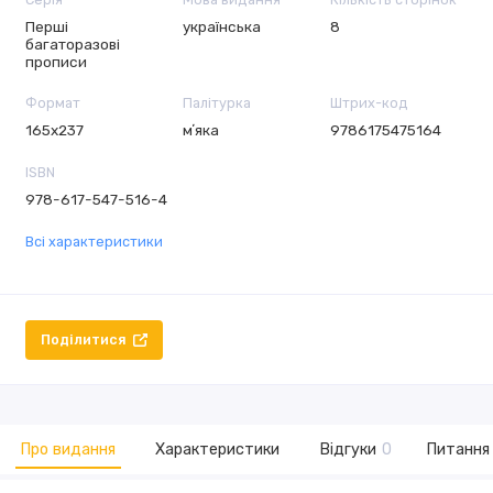
Перші
українська
8
багаторазові
прописи
Формат
Палітурка
Штрих-код
165х237
мʼяка
9786175475164
ISBN
978-617-547-516-4
Всі характеристики
Поділитися
Про видання
Характеристики
Відгуки
0
Питання 