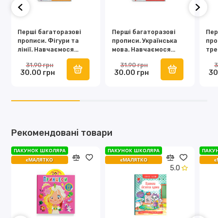
Перші багаторазові
Перші багаторазові
Пер
прописи. Фігури та
прописи. Українська
про
лінії. Навчаємося
мова. Навчаємося
тре
писати правильно
писати букви
пис
31.90 грн
31.90 грн
3
правильно
30.00 грн
30.00 грн
30
Рекомендовані товари
ПАКУНОК ШКОЛЯРА
ПАКУНОК ШКОЛЯРА
ПАКУ
єМАЛЯТКО
єМАЛЯТКО
є
5.0