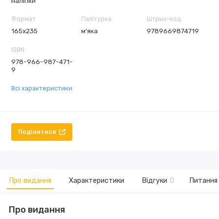
наліпки
Формат
Палітурка
Штрих-код
165х235
м'яка
9789669874719
ISBN
978-966-987-471-
9
Всі характеристики
Поділитися
Про видання
Характеристики
Відгуки
0
Питання 
Про видання