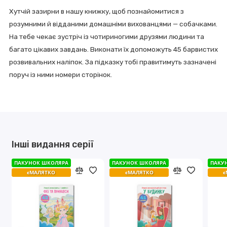
Хутчій зазирни в нашу книжку, щоб познайомитися з
розумними й відданими домашніми вихованцями — собачками.
На тебе чекає зустріч із чотириногими друзями людини та
багато цікавих завдань. Виконати їх допоможуть 45 барвистих
розвивальних наліпок. За підказку тобі правитимуть зазначені
поруч із ними номери сторінок.
Інші видання серії
ПАКУНОК ШКОЛЯРА
ПАКУНОК ШКОЛЯРА
ПАКУНОК ШКОЛЯРА
ПАКУНОК ШКОЛЯРА
ПАКУ
ПАКУ
єМАЛЯТКО
єМАЛЯТКО
єМАЛЯТКО
єМАЛЯТКО
є
є