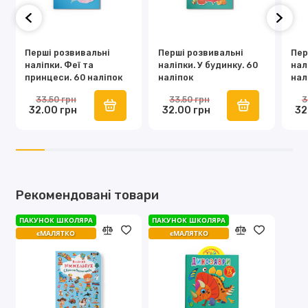
Перші розвивальні
Перші розвивальні
Пер
наліпки. Феї та
наліпки. У будинку. 60
нал
принцеси. 60 наліпок
наліпок
нал
33.50 грн
33.50 грн
3
32.00 грн
32.00 грн
32
Рекомендовані товари
ПАКУНОК ШКОЛЯРА
ПАКУНОК ШКОЛЯРА
єМАЛЯТКО
єМАЛЯТКО