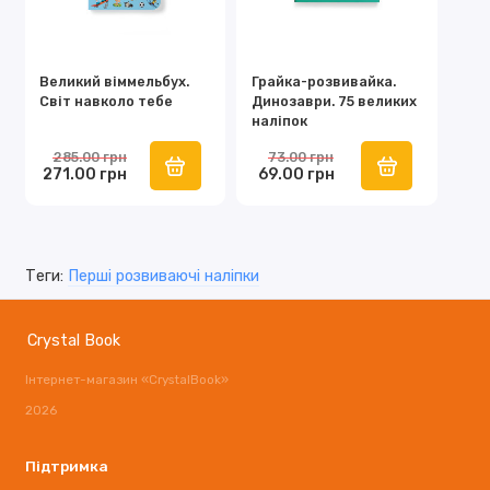
Великий віммельбух.
Грайка-розвивайка.
Світ навколо тебе
Динозаври. 75 великих
наліпок
285.00 грн
73.00 грн
271.00 грн
69.00 грн
Теги:
Перші розвиваючі наліпки
Crystal Book
Інтернет-магазин «CrystalBook»
2026
Підтримка