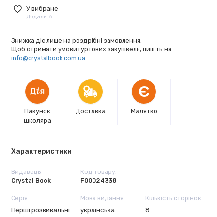
У вибране
Додали 6
Знижка діє лише на роздрібні замовлення.
Щоб отримати умови гуртових закупівель, пишіть на
info@crystalbook.com.ua
Є
Пакунок
Доставка
Малятко
школяра
Характеристики
Видавець
Код товару:
Crystal Book
F00024338
Серія
Мова видання
Кількість сторінок
Перші розвивальні
українська
8