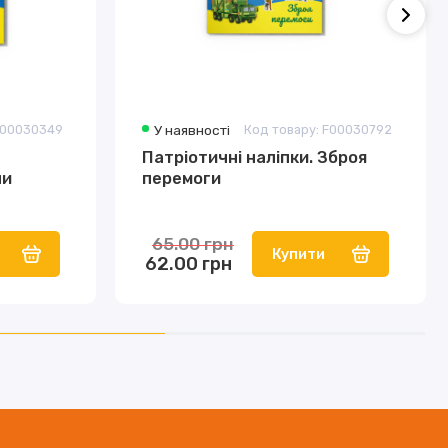
F00030349
У наявності
Код товару: F00030792
Патріотичні наліпки. Зброя
ни
перемоги
65.00 грн
Купити
62.00 грн