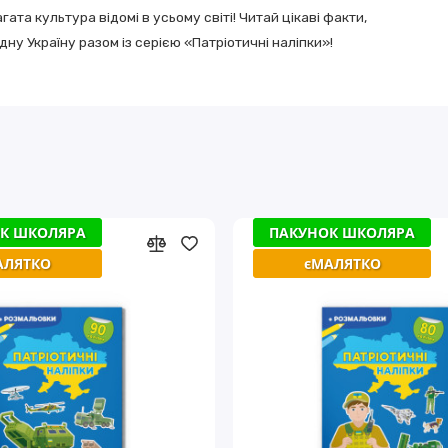
гата культура відомі в усьому світі! Читай цікаві факти,
дну Україну разом із серією «Патріотичні наліпки»!
К ШКОЛЯРА
К ШКОЛЯРА
ПАКУНОК ШКОЛЯРА
ПАКУНОК ШКОЛЯРА
АЛЯТКО
АЛЯТКО
єМАЛЯТКО
єМАЛЯТКО