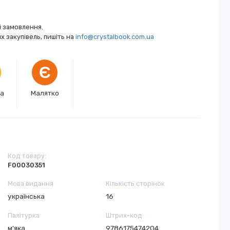
і замовлення.
 закупівель, пишіть на
info@crystalbook.com.ua
Є
ка
Малятко
Код товару:
F00030351
Мова видання
Кількість сторінок
українська
16
Палітурка
Штрих-код
м'яка
9786175474204