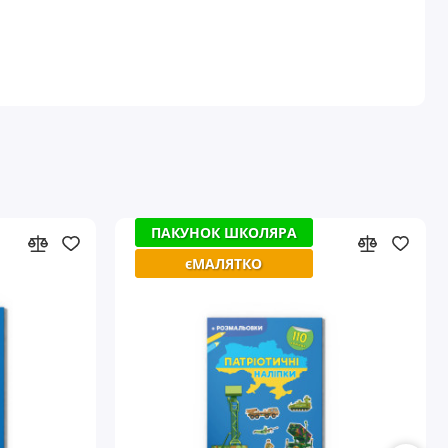
ПАКУНОК ШКОЛЯРА
ПАКУНОК ШКОЛЯРА
єМАЛЯТКО
єМАЛЯТКО