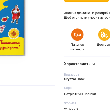
Знижка діє лише на роздрібн
Щоб отримати умови гуртових
Пакунок
Достав
школяра
Характеристики
Видавець
Crystal Book
Серія
Патріотичні наліпки
Формат
210х290