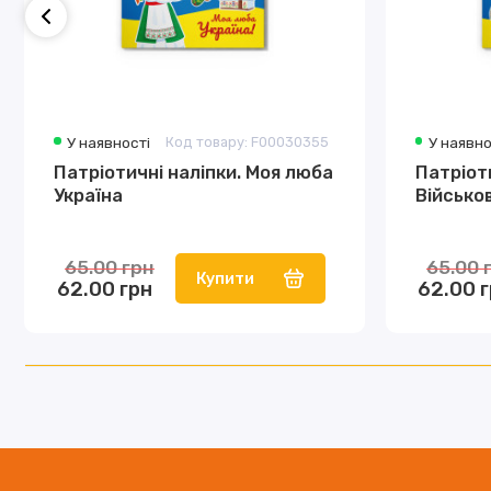
У наявності
Код товару: F00030355
У наявно
Патріотичні наліпки. Моя люба
Патріоти
Україна
Військо
65.00 грн
65.00 
Купити
62.00 грн
62.00 