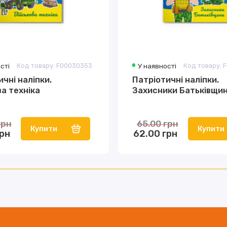
сті
Код товару: F00030353
У наявності
Код товару: 
чні наліпки.
Патріотичні наліпки.
ва техніка
Захисники Батьківщи
грн
65.00 грн
Купити
Купити
грн
62.00 грн