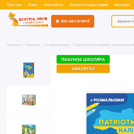
Про нас
Блог
Контакти
Оплата та доставка
Каталог
ВСІ КАТЕГОРІЇ
Головна
Наліпки
Із завданнями
Патріотичні наліпки. Пишаємося 
ПАКУНОК ШКОЛЯРА
єМАЛЯТКО