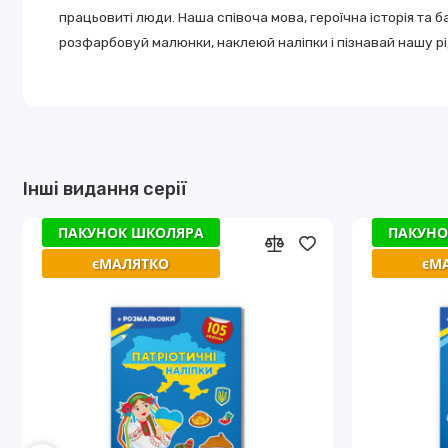
працьовиті люди. Наша співоча мова, героїчна історія та ба
розфарбовуй малюнки, наклеюй наліпки і пізнавай нашу рі
Інші видання серії
ПАКУНОК ШКОЛЯРА
ПАКУНОК ШКОЛЯРА
ПАКУНО
ПАКУНО
єМАЛЯТКО
єМАЛЯТКО
єМ
єМ