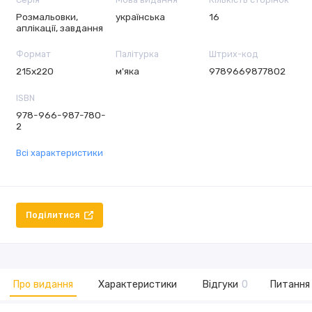
Розмальовки,
українська
16
аплікації, завдання
Формат
Палітурка
Штрих-код
215х220
м'яка
9789669877802
ISBN
978-966-987-780-
2
Всі характеристики
Поділитися
Про видання
Характеристики
Відгуки
0
Питання 