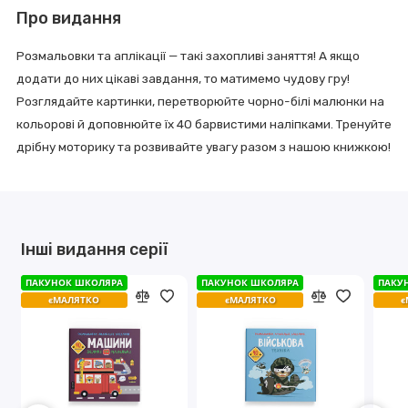
Про видання
Розмальовки та аплікації — такі захопливі заняття! А якщо
додати до них цікаві завдання, то матимемо чудову гру!
Розглядайте картинки, перетворюйте чорно-білі малюнки на
кольорові й доповнюйте їх 40 барвистими наліпками. Тренуйте
дрібну моторику та розвивайте увагу разом з нашою книжкою!
Інші видання серії
ПАКУНОК ШКОЛЯРА
ПАКУНОК ШКОЛЯРА
ПАКУНОК ШКОЛЯРА
ПАКУНОК ШКОЛЯРА
ПАКУ
ПАКУ
єМАЛЯТКО
єМАЛЯТКО
єМАЛЯТКО
єМАЛЯТКО
є
є