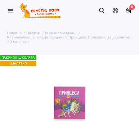
0
Головна
Наліпки
Із розмальовками
Розмальовки, аплікації, завдання. Принцеси. Прекрасні та дивовижні.
40 наліпок
ПАКУНОК ШКОЛЯРА
єМАЛЯТКО