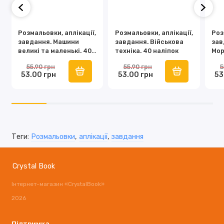
Розмальовки, аплікації,
Розмальовки, аплікації,
Роз
завдання. Машини
завдання. Військова
зав
великі та маленькі. 40
техніка. 40 наліпок
Мор
наліпок
нал
55.90 грн
55.90 грн
5
53.00 грн
53.00 грн
53
Теги:
Розмальовки
,
аплікації
,
завдання
Crystal Book
Інтернет-магазин «CrystalBook»
2026
Підтримка