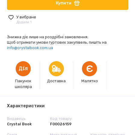
Купити
У вибране
Додали 1
Знижка діє лише на роздрібні замовлення.
Щоб отримати умови гуртових закупівель, пишіть на
info@crystalbook.com.ua
Є
Пакунок
Доставка
Малятко
школяра
Характеристики
Видавець
Код товару:
Crystal Book
F00026159
Серія
Мова видання
Кількість сторінок