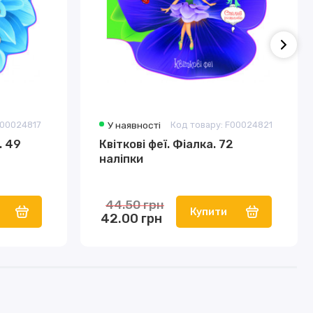
F00024817
У наявності
Код товару: F00024821
. 49
Квіткові феї. Фіалка. 72
наліпки
44.50 грн
Купити
42.00 грн