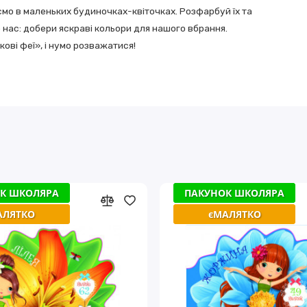
аємо в маленьких будиночках-квiточках. Розфарбуй їх та
 нас: добери яскравi кольори для нашого вбрання.
тковi феї», i нумо розважатися!
К ШКОЛЯРА
К ШКОЛЯРА
ПАКУНОК ШКОЛЯРА
ПАКУНОК ШКОЛЯРА
АЛЯТКО
АЛЯТКО
єМАЛЯТКО
єМАЛЯТКО