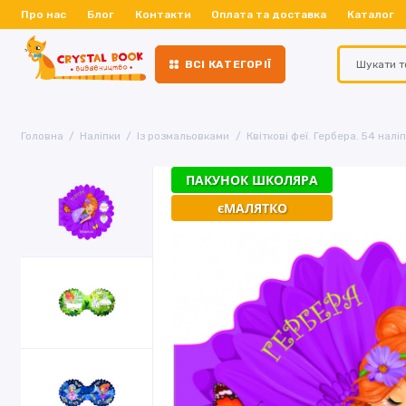
Про нас
Блог
Контакти
Оплата та доставка
Каталог
ВСІ КАТЕГОРІЇ
Головна
Наліпки
Із розмальовками
Квіткові феї. Гербера. 54 налі
ПАКУНОК ШКОЛЯРА
єМАЛЯТКО