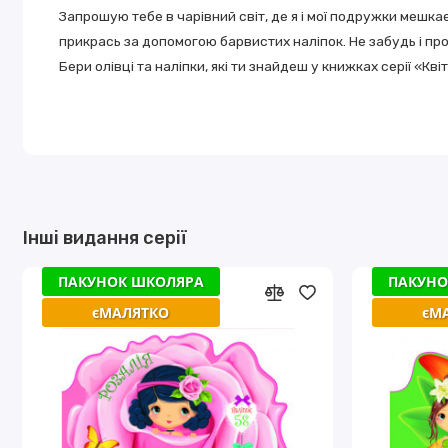
Запрошую тебе в чарiвний свiт, де я i мої подружки мешк
прикрась за допомогою барвистих налiпок. Не забудь i про
Бери олiвцi та налiпки, якi ти знайдеш у книжках серiї «Квi
Інші видання серії
ПАКУНОК ШКОЛЯРА
ПАКУНОК ШКОЛЯРА
ПАКУНО
ПАКУНО
єМАЛЯТКО
єМАЛЯТКО
єМ
єМ