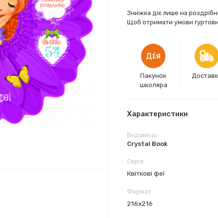
Знижка діє лише на роздрібн
Щоб отримати умови гуртових
Пакунок
Достав
школяра
Характеристики
Видавець
Crystal Book
Серія
Квіткові феї
Формат
216х216