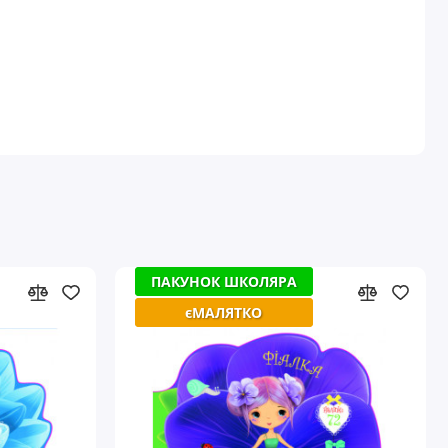
ПАКУНОК ШКОЛЯРА
ПАКУНОК ШКОЛЯРА
єМАЛЯТКО
єМАЛЯТКО