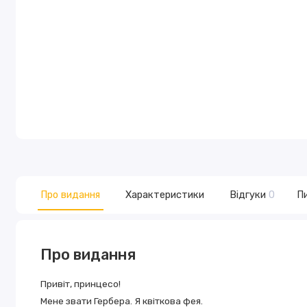
Про видання
Характеристики
Відгуки
0
Пи
Про видання
Привiт, принцесо!
Мене звати Гербера. Я квiткова фея.