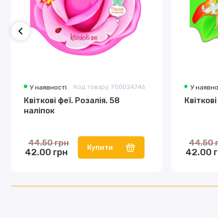
У наявності
Код товару: F00024746
У наявно
Квіткові феї. Розалія. 58
Квіткові
наліпок
44.50 грн
44.50 
Купити
42.00 грн
42.00 