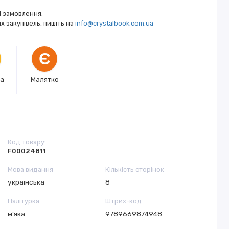
і замовлення.
 закупівель, пишіть на
info@crystalbook.com.ua
Є
ка
Малятко
Код товару:
F00024811
Мова видання
Кількість сторінок
українська
8
Палітурка
Штрих-код
м'яка
9789669874948