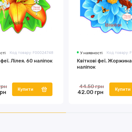
сті
Код товару: F00024748
У наявності
Код товару: 
 феї. Лілея. 60 наліпок
Квіткові феї. Жоржина
наліпок
грн
44.50 грн
Купити
Купити
грн
42.00 грн