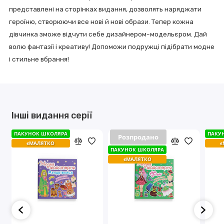
представлені на сторінках видання, дозволять наряджати
героїню, створюючи все нові й нові образи. Тепер кожна
дівчинка зможе відчути себе дизайнером-модельєром. Дай
волю фантазії і креативу! Допоможи подружці підібрати модне
і стильне вбрання!
Інші видання серії
ПАКУНОК ШКОЛЯРА
ПАКУНОК ШКОЛЯРА
ПАКУ
ПАКУ
Розпродано
Розпродано
єМАЛЯТКО
єМАЛЯТКО
є
є
ПАКУНОК ШКОЛЯРА
ПАКУНОК ШКОЛЯРА
єМАЛЯТКО
єМАЛЯТКО