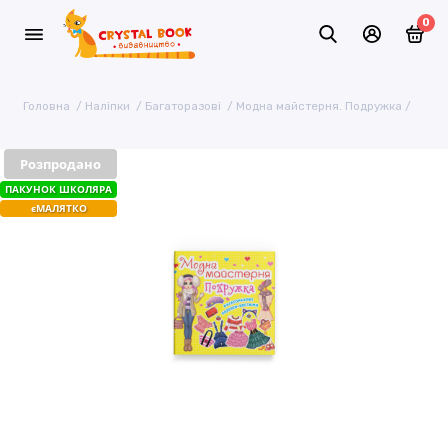
0
Головна
Наліпки
Багаторазові
Модна майстерня. Подружка
Розпродано
ПАКУНОК ШКОЛЯРА
єМАЛЯТКО