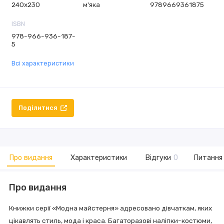
240х230
м'яка
9789669361875
ISBN
978-966-936-187-
5
Всі характеристики
Поділитися
Про видання
Характеристики
Відгуки
0
Питання 
Про видання
Книжки серії «Модна майстерня» адресовано дівчаткам, яких
цікавлять стиль, мода і краса. Багаторазові наліпки-костюми,