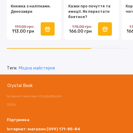
Книжка з наліпками.
Казки про почуття та
Кор
Динозаври
емоції. Як перестати
чог
боятися?
119.00 грн
175.00 грн
1
113.00 грн
166.00 грн
16
Теги:
Модна майстерня
Crystal Book
Інтернет-магазин «CrystalBook»
2026
Підтримка
Інтернет-магазин (099) 171-85-84