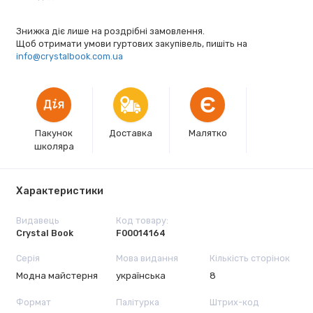
Знижка діє лише на роздрібні замовлення.
Щоб отримати умови гуртових закупівель, пишіть на
info@crystalbook.com.ua
Є
Пакунок
Доставка
Малятко
школяра
Характеристики
Видавець
Код товару:
Crystal Book
F00014164
Серія
Мова видання
Кількість сторінок
Модна майстерня
українська
8
Формат
Палітурка
Штрих-код