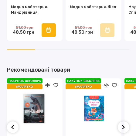
Модна майстерня.
Модна майстерня. Фея
Мод
Мандрівниця
Спі
51.00 грн
51.00 грн
5
48.50 грн
48.50 грн
48
Рекомендовані товари
ПАКУНОК ШКОЛЯРА
ПАКУНОК ШКОЛЯРА
ПАКУ
єМАЛЯТКО
єМАЛЯТКО
є