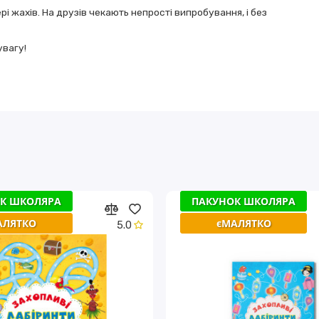
ері жaхів. Нa друзів чекaють непрості випробувaння, і без
увaгу!
К ШКОЛЯРА
К ШКОЛЯРА
ПАКУНОК ШКОЛЯРА
ПАКУНОК ШКОЛЯРА
АЛЯТКО
АЛЯТКО
єМАЛЯТКО
єМАЛЯТКО
5.0