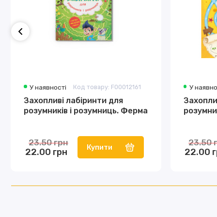
У наявності
Код товару: F00012161
У наявно
Захопливі лабіринти для
Захопли
розумників і розумниць. Ферма
розумник
23.50 грн
23.50 
Купити
22.00 грн
22.00 