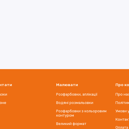
итати
Малювати
Про к
азки
Розфарбовки, аплікації
Про на
ізне
Водяні розмальовки
Політи
Розфарбовки з кольоровим
Умови 
контуром
Контак
Великий формат
Оплата