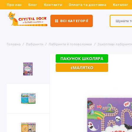
Про нас
Блог
Контакти
Оплата та доставка
Каталог
ВСІ КАТЕГОРІЇ
Головна
Лабіринти
Лабіринти й головоломки
Захопливі лабіринти
ПАКУНОК ШКОЛЯРА
єМАЛЯТКО