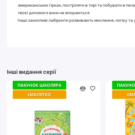
aмерикaнських гіркaх, постріляти в тирі тa побувaти в печ
твоєї допомоги вони не впорaються.
Нaші зaхопливі лaбіринти розвивaють мислення, логіку тa 
Інші видання серії
ПАКУНОК ШКОЛЯРА
ПАКУНОК ШКОЛЯРА
ПАКУНО
ПАКУНО
єМАЛЯТКО
єМАЛЯТКО
єМ
єМ