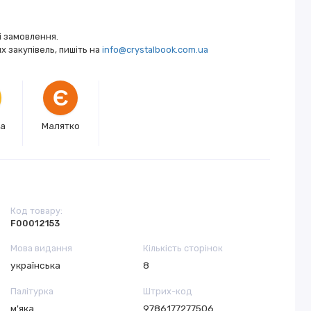
і замовлення.
 закупівель, пишіть на
info@crystalbook.com.ua
Є
ка
Малятко
Код товару:
F00012153
Мова видання
Кількість сторінок
українська
8
Палітурка
Штрих-код
м'яка
9786177277506