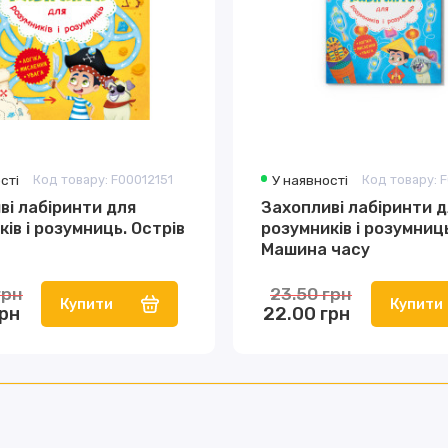
сті
Код товару: F00012151
У наявності
Код товару: 
ві лабіринти для
Захопливі лабіринти д
ів і розумниць. Острів
розумників і розумниц
Машина часу
грн
23.50 грн
Купити
Купити
грн
22.00 грн