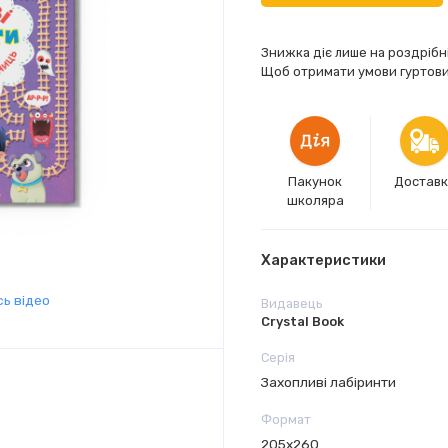
Знижка діє лише на роздрібн
Щоб отримати умови гуртових
Пакунок
Достав
школяра
Характеристики
ь відео
Видавець
Crystal Book
Серія
Захопливі лабіринти
Формат
205х260