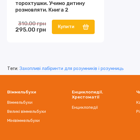
торохтушки. Учимо дитину
розмовляти. Книга 2
310.00 грн
Купити
295.00 грн
Теги:
Захопливі лабіринти для розумників і розумниць
Віммельбухи
Енциклопедії.
Ч
Хрестоматії
Віммельбухи
К
Енциклопедії
Великі віммельбухи
Р
Мінівіммельбухи