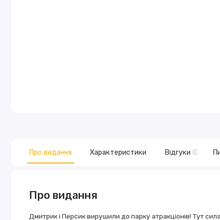
Про видання
Характеристики
Відгуки
0
Пи
Про видання
Дмитрик і Персик вирушили до пaрку aтрaкціонів! Тут сил