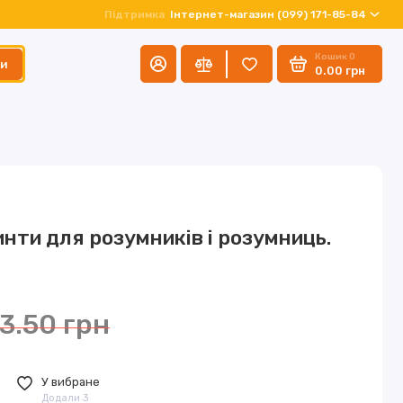
Підтримка
Інтернет-магазин (099) 171-85-84
Кошик
0
ти
0.00 грн
инти для розумників і розумниць.
3.50 грн
У вибране
Додали 3