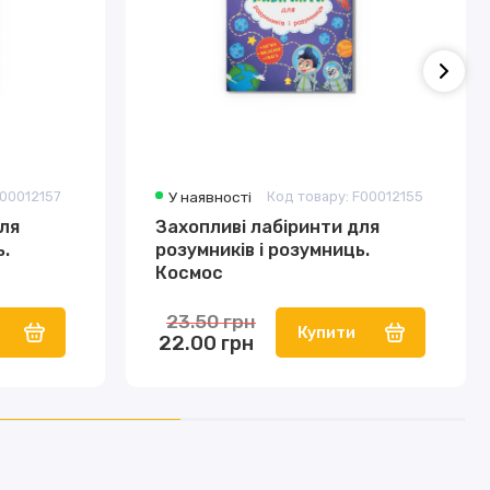
F00012157
У наявності
Код товару: F00012155
ля
Захопливі лабіринти для
ь.
розумників і розумниць.
Космос
23.50 грн
Купити
22.00 грн