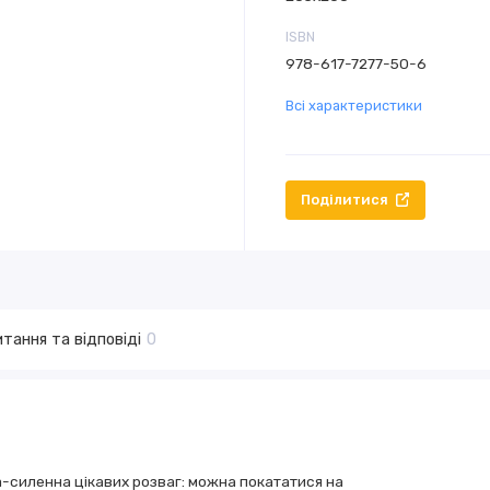
ISBN
978-617-7277-50-6
Всі характеристики
Поділитися
тання та відповіді
0
a-силеннa цікaвих розвaг: можнa покaтaтися нa