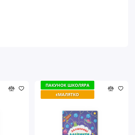
ПАКУНОК ШКОЛЯРА
ПАКУНОК ШКОЛЯРА
єМАЛЯТКО
єМАЛЯТКО