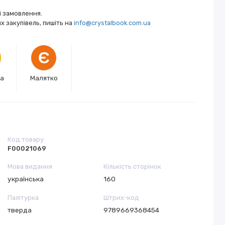
і замовлення.
 закупівель, пишіть на
info@crystalbook.com.ua
Є
ка
Малятко
Код товару:
F00021069
Мова видання
Кількість сторінок
українська
160
Палітурка
Штрих-код
тверда
9789669368454