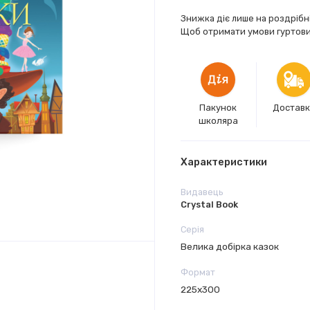
Знижка діє лише на роздрібн
Щоб отримати умови гуртових
Пакунок
Достав
школяра
Характеристики
Видавець
Crystal Book
Серія
Велика добірка казок
Формат
225х300