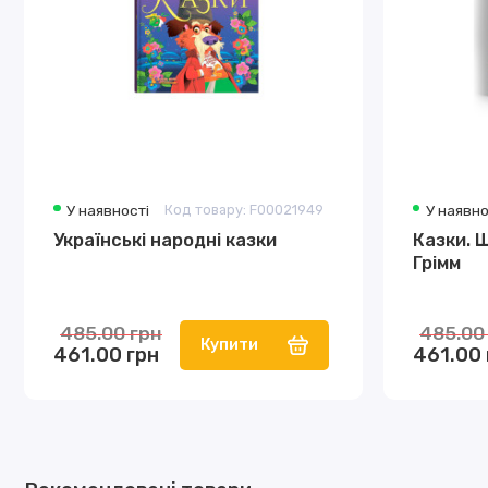
У наявності
Код товару: F00021949
У наявно
Українські народні казки
Казки. 
Грімм
485.00 грн
485.00
Купити
461.00 грн
461.00 