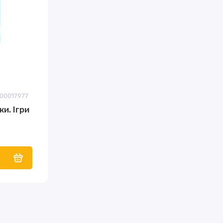
F00017977
ки. Ігри
и