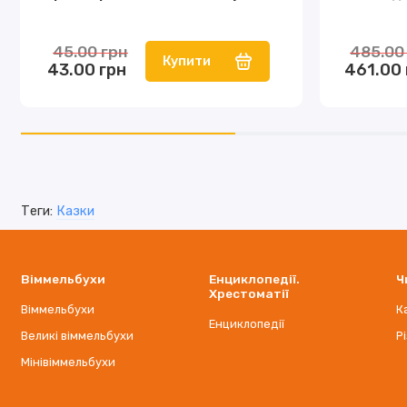
45.00 грн
485.00
Купити
43.00 грн
461.00 
Теги:
Казки
Віммельбухи
Енциклопедії.
Ч
Хрестоматії
Віммельбухи
К
Енциклопедії
Великі віммельбухи
Р
Мінівіммельбухи