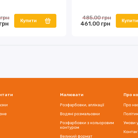
 грн
485.00 грн
Купити
Купит
грн
461.00 грн
итати
Малювати
Про к
азки
Розфарбовки, аплікації
Про на
ізне
Водяні розмальовки
Політи
Розфарбовки з кольоровим
Умови 
контуром
Контак
Великий формат