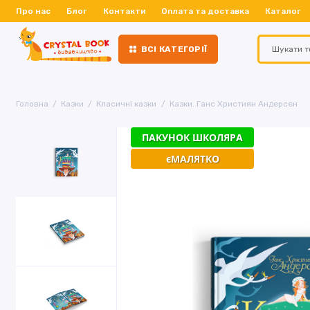
Про нас
Блог
Контакти
Оплата та доставка
Каталог
ВСІ КАТЕГОРІЇ
Головна
Казки
Класичні казки
Казки. Ганс Християн Андерсен
ПАКУНОК ШКОЛЯРА
єМАЛЯТКО