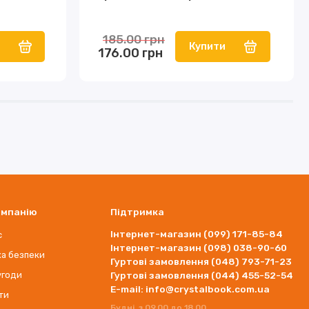
185.00 грн
и
Купити
176.00 грн
омпанію
Підтримка
Інтернет-магазин (099) 171-85-84
с
Інтернет-магазин (098) 038-90-60
ка безпеки
Гуртові замовлення (048) 793-71-23
угоди
Гуртові замовлення (044) 455-52-54
E-mail: info@crystalbook.com.ua
ти
Будні, з 09.00 до 18.00