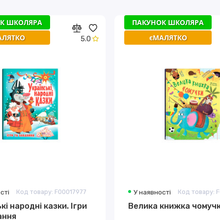
К ШКОЛЯРА
ПАКУНОК ШКОЛЯРА
АЛЯТКО
єМАЛЯТКО
5.0
сті
Код товару: F00017977
У наявності
Код товару: 
кі народні казки. Ігри
Велика книжка чомуч
ання