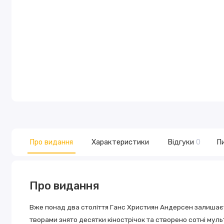
Про видання
Характеристики
Відгуки
0
Пи
Про видання
Вже понад два століття Ганс Християн Андерсен залишаєт
творами знято десятки кінострічок та створено сотні муль