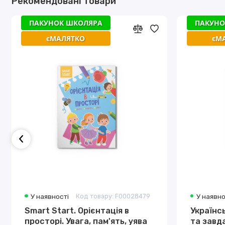
Рекомендовані товари
ПАКУНОК ШКОЛЯРА
ПАКУНО
єМАЛЯТКО
єМ
У наявності
Код товару: F00028479
У наявно
Smart Start. Орієнтація в
Українсь
просторі. Увага, пам'ять, уява
та завд