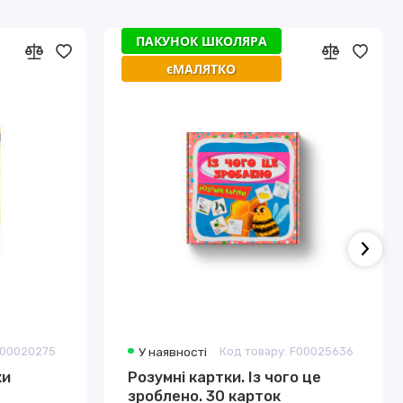
ПАКУНОК ШКОЛЯРА
єМАЛЯТКО
F00020275
У наявності
Код товару: F00025636
ки
Розумні картки. Із чого це
зроблено. 30 карток