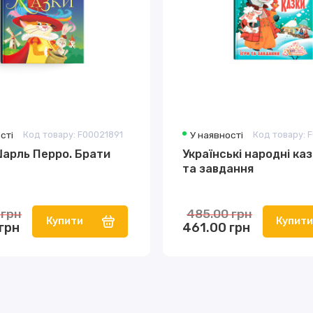
сті
Код товару: F00021891
У наявності
Код товару: 
Шарль Перро. Брати
Українські народні каз
та завдання
 грн
485.00 грн
Купити
Купит
грн
461.00 грн