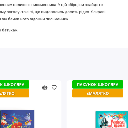
енням великого письменника. У цій збірці ви знайдете
у загалу, так і ті, що видавались досить рідко. Яскраві
 він бачив його відомий письменник.
м батькам.
К ШКОЛЯРА
К ШКОЛЯРА
ПАКУНОК ШКОЛЯРА
ПАКУНОК ШКОЛЯРА
АЛЯТКО
АЛЯТКО
єМАЛЯТКО
єМАЛЯТКО