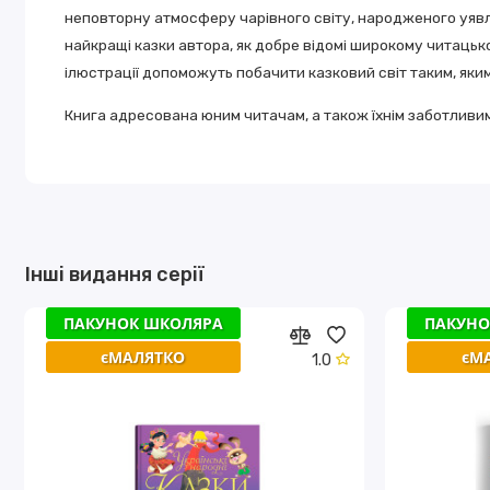
неповторну атмосферу чарівного світу, народженого уявл
найкращі казки автора, як добре відомі широкому читацьком
ілюстрації допоможуть побачити казковий світ таким, яким
Книга адресована юним читачам, а також їхнім заботливи
Інші видання серії
ПАКУНОК ШКОЛЯРА
ПАКУНОК ШКОЛЯРА
ПАКУНО
ПАКУНО
єМАЛЯТКО
єМАЛЯТКО
єМ
єМ
1.0