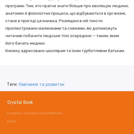
програми. Тим, хто прагне знати більше про еволюцію людини,
анатомію й фізіологічні процеси, що відбуваються в організмі,
стане в пригоді ця книжка. Розміщені в ній тексти
проілюстровано малюнками та схемами, які допоможуть
читачеві побачити людське тіло зсередини — таким, яким
його бачать медики.
Книжку адресовано школярам та їхнім турботливим батькам.
Теги:
Навчання та розвиток
Crystal Book
Інтернет-магазин «CrystalBook»
2026