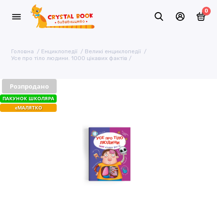
0
Головна
Енциклопедії
Великі енциклопедії
Усе про тіло людини. 1000 цікавих фактів
Розпродано
ПАКУНОК ШКОЛЯРА
єМАЛЯТКО