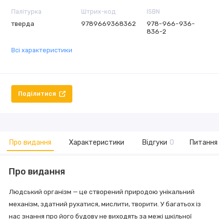
Палітурка
Штрих-код
ISBN
тверда
9789669368362
978-966-936-
836-2
Всі характеристики
Поділитися
Про видання
Характеристики
Відгуки
0
Питання 
Про видання
Людський організм — це створений природою унікальний
механізм, здатний рухатися, мислити, творити. У багатьох із
нас знання про його будову не виходять за межі шкільної