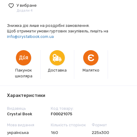
У вибране
Додали 4
Знижка діє лише на роздрібні замовлення.
Щоб отримати умови гуртових закупівель, пишіть на
info@crystalbook.com.ua
Є
Пакунок
Доставка
Малятко
школяра
Характеристики
Видавець
Код товару:
Crystal Book
F00021075
Мова видання
Кількість сторінок
Формат
українська
160
225х300