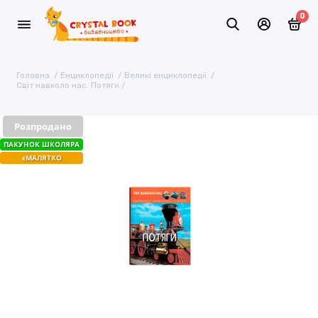
0
Головна
Енциклопедії
Великі енциклопедії
Світ навколо нас. Потяги
Розпродано
ПАКУНОК ШКОЛЯРА
єМАЛЯТКО