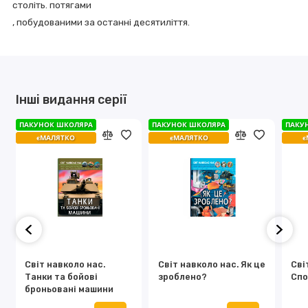
століть. потягами
,
побудованими за останні десятиліття.
Інші видання серії
ПАКУНОК ШКОЛЯРА
ПАКУНОК ШКОЛЯРА
ПАКУНОК ШКОЛЯРА
ПАКУНОК ШКОЛЯРА
ПАКУ
ПАКУ
єМАЛЯТКО
єМАЛЯТКО
єМАЛЯТКО
єМАЛЯТКО
є
є
Світ навколо нас.
Світ навколо нас. Як це
Сві
Танки та бойові
зроблено?
Спо
броньовані машини