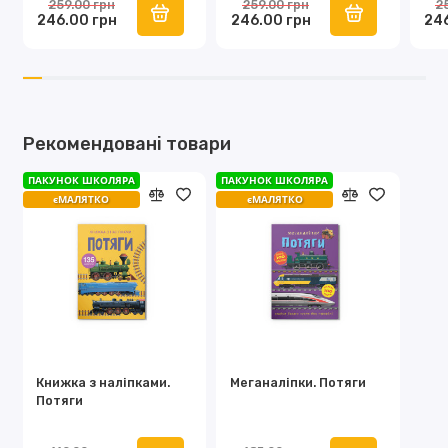
259.00 грн
259.00 грн
2
246.00 грн
246.00 грн
24
Рекомендовані товари
ПАКУНОК ШКОЛЯРА
ПАКУНОК ШКОЛЯРА
єМАЛЯТКО
єМАЛЯТКО
Книжка з наліпками.
Меганаліпки. Потяги
Потяги