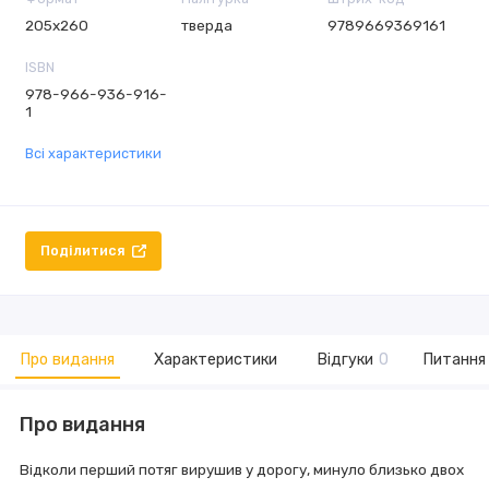
205х260
тверда
9789669369161
ISBN
978-966-936-916-
1
Всі характеристики
Поділитися
Про видання
Характеристики
Відгуки
0
Питання 
Про видання
Відколи перший потяг вирушив у дорогу, минуло близько двох