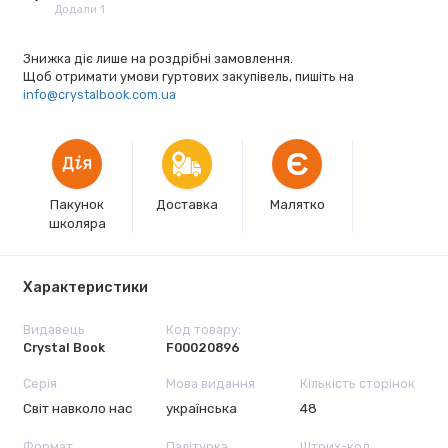
Додали 1
Знижка діє лише на роздрібні замовлення.
Щоб отримати умови гуртових закупівель, пишіть на
info@crystalbook.com.ua
Є
Пакунок
Доставка
Малятко
школяра
Характеристики
Видавець
Код товару:
Crystal Book
F00020896
Серія
Мова видання
Кількість сторінок
Світ навколо нас
українська
48
Формат
Палітурка
Штрих-код