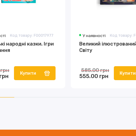
сті
Код товару: F00017977
У наявності
Код товару: 
кі народні казки. Ігри
Великий ілюстровани
ання
Світу
 грн
585.00 грн
Купити
Купити
грн
555.00 грн