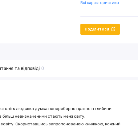
Всі характеристики
Поділитися
тання та відповіді
0
х століть людська думка непереборно прагне в глибини
е більш невизначеними стають межі світу.
Всесвіту. Скориставшись запропонованою книжкою, кожний