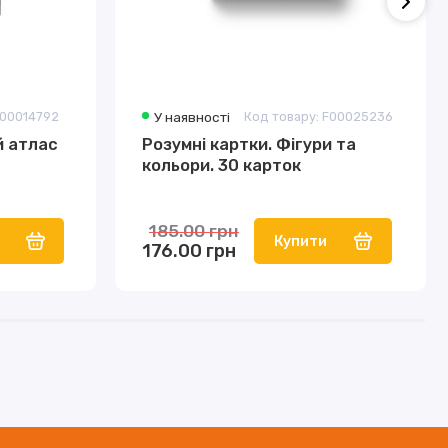
F00014792
У наявності
Код товару: F00025236
й атлас
Розумні картки. Фігури та
кольори. 30 карток
185.00 грн
Купити
176.00 грн