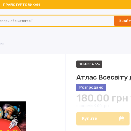
ПРАЙС ГУРТОВИКАМ
Знай
тей
ЗНИЖКА 5%
Атлас Всесвіту 
Розпродано
180.00 грн
економія 9.00 грн
Купити