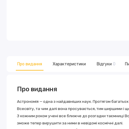
Про видання
Характеристики
Відгуки
0
Пи
Про видання
Астрономія — одна з найдавніших наук. Протягом багатьо
Всесвіту, та чим далі вона просувається, тим ширшими і щ
З кожним роком учені все ближче до розгадки таємниці 
зможе тепер вирушити за ними в невідомі космічні далі.