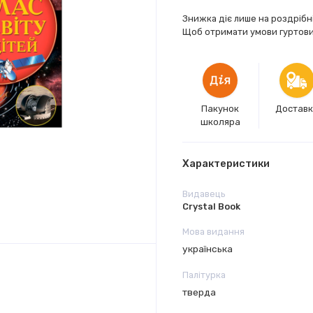
Знижка діє лише на роздрібн
Щоб отримати умови гуртових
Пакунок
Достав
школяра
Характеристики
Видавець
Crystal Book
Мова видання
українська
Палітурка
тверда