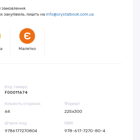
і замовлення.
 закупівель, пишіть на
info@crystalbook.com.ua
Є
ка
Малятко
Код товару:
F00011674
Кількість сторінок
Формат
64
225х300
Штрих-код
ISBN
9786177270804
978-617-7270-80-4