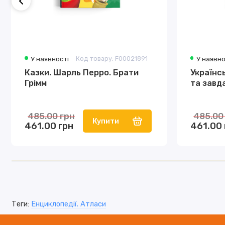
У наявності
Код товару: F00021891
У наявно
Казки. Шарль Перро. Брати
Українсь
Грімм
та завд
485.00 грн
485.00
Купити
461.00 грн
461.00 
Теги:
Енциклопедії. Атласи