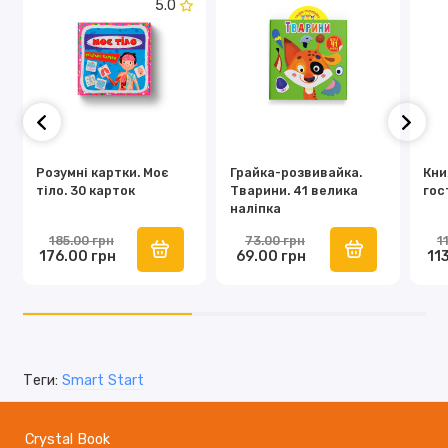
5.0
Розумні картки. Моє
Грайка-розвивайка.
Кни
тіло. 30 карток
Тварини. 41 велика
гос
наліпка
185.00 грн
73.00 грн
1
176.00 грн
69.00 грн
11
Теги:
Smart Start
Crystal Book