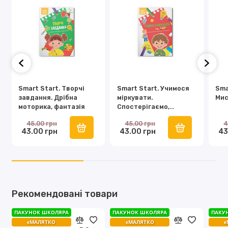
Smart Start. Творчі
Smart Start. Учимося
Sma
завдання. Дрібна
міркувати.
Мис
моторика, фантазія
Спостерігаємо,
запам’ятовуємо,
45.00 грн
45.00 грн
4
порівнюємо
43.00 грн
43.00 грн
43
Рекомендовані товари
ПАКУНОК ШКОЛЯРА
ПАКУНОК ШКОЛЯРА
ПАКУ
єМАЛЯТКО
єМАЛЯТКО
є