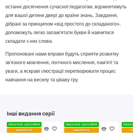
останні досягнення сучасної педагогіки, відчинятимуть
для вашої дитини двері до країни знань. Завдання,
дібрані за принципом «від простого до складаного»,
допоможуть легко запам'ятати букви й навчитися
складати з них слова.
Пропоновані нами вправи будуть сприяти розвитку
зв'язного мовлення, логічного мислення, пам'яті та
уваги, а яскраві ілюстрації перетворювати процес
навчання на веселу та цікаву гру.
Інші видання серії
ПАКУНОК ШКОЛЯРА
ПАКУНОК ШКОЛЯРА
ПАКУНОК ШКОЛЯРА
ПАКУНОК ШКОЛЯРА
ПАКУ
ПАКУ
єМАЛЯТКО
єМАЛЯТКО
єМАЛЯТКО
єМАЛЯТКО
є
є