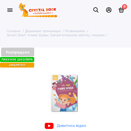
0
Головна
Дошкільні тренажери
Розвивайки
Smart Start. Учимо букви. Запам'ятовуємо абетку, пишемо
Розпродано
ПАКУНОК ШКОЛЯРА
єМАЛЯТКО
Дивитись відео