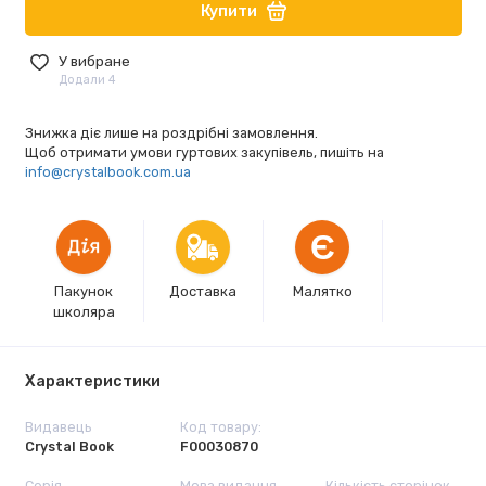
Купити
У вибране
Додали 4
Знижка діє лише на роздрібні замовлення.
Щоб отримати умови гуртових закупівель, пишіть на
info@crystalbook.com.ua
Є
Пакунок
Доставка
Малятко
школяра
Характеристики
Видавець
Код товару:
Crystal Book
F00030870
Серія
Мова видання
Кількість сторінок