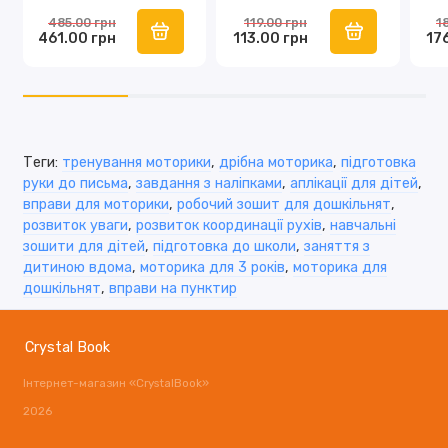
485.00 грн
119.00 грн
1
461.00 грн
113.00 грн
17
Теги:
тренування моторики
,
дрібна моторика
,
підготовка
руки до письма
,
завдання з наліпками
,
аплікації для дітей
,
вправи для моторики
,
робочий зошит для дошкільнят
,
розвиток уваги
,
розвиток координації рухів
,
навчальні
зошити для дітей
,
підготовка до школи
,
заняття з
дитиною вдома
,
моторика для 3 років
,
моторика для
дошкільнят
,
вправи на пунктир
Crystal Book
Інтернет-магазин «CrystalBook»
2026