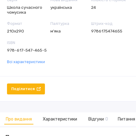
Школа сучасного
українська
24
чомусика
Формат
Палітурка
Штрих-код
210х290
м'яка
9786175474655
ISBN
978-617-547-465-5
Всі характеристики
Поділитися
Про видання
Характеристики
Відгуки
0
Питання 