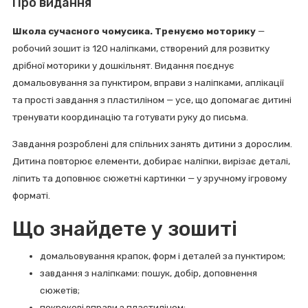
Про видання
Школа сучасного чомусика. Тренуємо моторику
—
робочий зошит із 120 наліпками, створений для розвитку
дрібної моторики у дошкільнят. Видання поєднує
домальовування за пунктиром, вправи з наліпками, аплікації
та прості завдання з пластиліном — усе, що допомагає дитині
тренувати координацію та готувати руку до письма.
Завдання розроблені для спільних занять дитини з дорослим.
Дитина повторює елементи, добирає наліпки, вирізає деталі,
ліпить та доповнює сюжетні картинки — у зручному ігровому
форматі.
Що знайдете у зошиті
домальовування крапок, форм і деталей за пунктиром;
завдання з наліпками: пошук, добір, доповнення
сюжетів;
покрокові вправи з пластиліном;