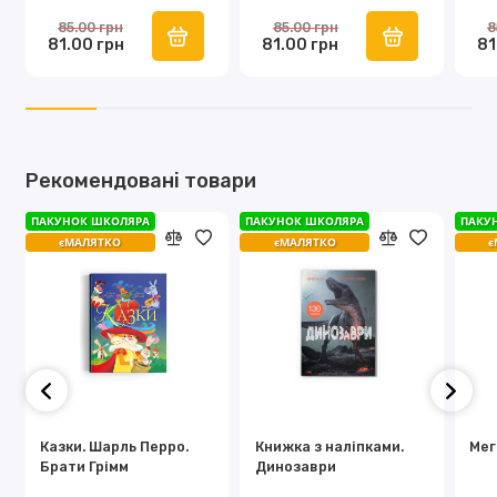
письма;
наліпок
розвивальні наліпки
роз
85.00 грн
85.00 грн
8
перетворює навчання на гру з наліпками, малюванням і
81.00 грн
81.00 грн
81
ліпленням.
Рекомендовані товари
ПАКУНОК ШКОЛЯРА
ПАКУНОК ШКОЛЯРА
ПАКУ
єМАЛЯТКО
єМАЛЯТКО
є
Казки. Шарль Перро.
Книжка з наліпками.
Мег
Брати Грімм
Динозаври