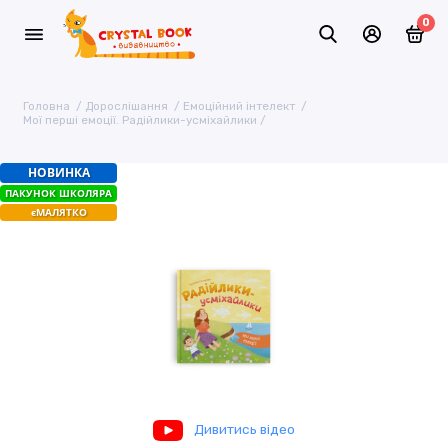
0
Головна
Дорослішання
Емоційний інтелект
Мої перші емоції. Радійлики-усміхайлики
НОВИНКА
ПАКУНОК ШКОЛЯРА
єМАЛЯТКО
Дивитись відео