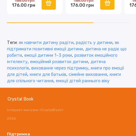
185.00 грн
185.00 грн
1
176.00 грн
176.00 грн
17
покаже дорослому, як підсилювати позитивні емоції;
сприятиме формуванню доброзичливого емоційного
фону.
Теги:
як навчити дитину радіти
,
радість у дитини
,
як
підтримати позитивні емоції дитини
,
дитина не радіє що
робити
,
емоції дитини 1–3 роки
,
розвиток емоційного
інтелекту
,
емоційний розвиток дитини
,
дитяча
психологія
,
виховання через підтримку
,
книги про емоції
для дітей
,
книги для батьків
,
сімейне виховання
,
книги
для спільного читання
,
емоції дітей раннього віку
Crystal Book
Інтернет-магазин «CrystalBook»
2026
Підтримка