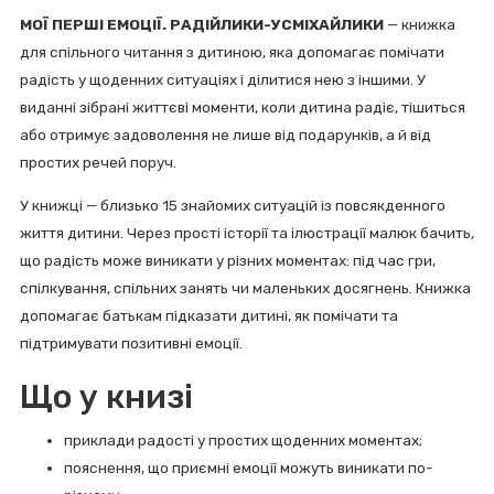
МОЇ ПЕРШІ ЕМОЦІЇ. РАДІЙЛИКИ-УСМІХАЙЛИКИ
— книжка
для спільного читання з дитиною, яка допомагає помічати
радість у щоденних ситуаціях і ділитися нею з іншими. У
виданні зібрані життєві моменти, коли дитина радіє, тішиться
або отримує задоволення не лише від подарунків, а й від
простих речей поруч.
У книжці — близько 15 знайомих ситуацій із повсякденного
життя дитини. Через прості історії та ілюстрації малюк бачить,
що радість може виникати у різних моментах: під час гри,
спілкування, спільних занять чи маленьких досягнень. Книжка
допомагає батькам підказати дитині, як помічати та
підтримувати позитивні емоції.
Що у книзі
приклади радості у простих щоденних моментах;
пояснення, що приємні емоції можуть виникати по-