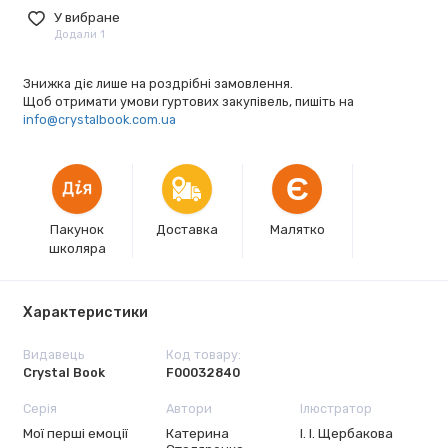
У вибране
Додали 1
Знижка діє лише на роздрібні замовлення.
Щоб отримати умови гуртових закупівель, пишіть на
info@crystalbook.com.ua
Є
Пакунок
Доставка
Малятко
школяра
Характеристики
Видавець
Код товару:
Crystal Book
F00032840
Серія
Автори
Ілюстратор
Мої перші емоції
Катерина
І. І. Щербакова